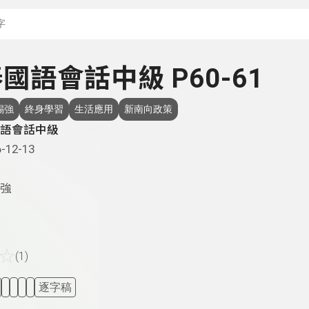
搜尋關鍵字：可輸入節
 泰國語會話中級 P60-61
錫強
終身學習
生活應用
新南向政策
語會話中級
-12-13
強
☆
(1)
逐字稿