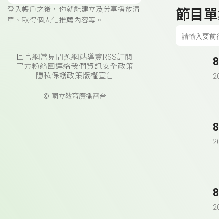
登入帳戶之後，你就能建立及分享播放清
節目單
單、取得個人化推薦內容等。
回官網
常見問題
網站導覽
RSS訂閱
官方粉絲團
連絡我們
資訊安全政策
隱私保護政策
版權宣告
2
© 國立教育廣播電台
2
2