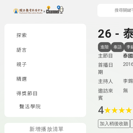
上方功能區塊
左側邊選單
26 -
探索
進階
泰語
李
語言
主節目
泰國
2016
親子
首播日
期
精選
李錫
主持人
無
邀訪來
得獎節目
賓
聲活學院
4
★
★
★
★
加入稍後收聽
新增播放清單