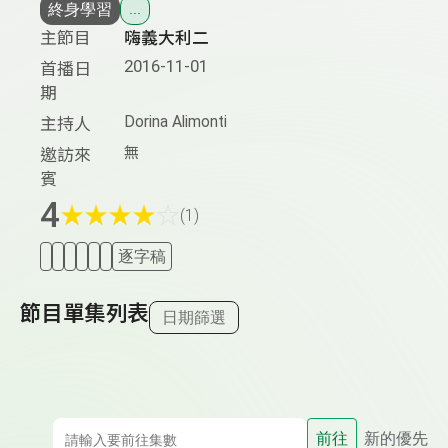
終身學習
...
主節目
嗨義大利二
2016-11-01
首播日
期
Dorina Alimonti
主持人
無
邀訪來
賓
4
★
★
★
★
☆
(1)
逐字稿
節目單集列表
日期篩選
前往
新的優先