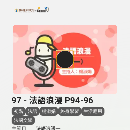
搜尋關鍵字：可輸入節目名稱、主持人或關鍵字
上方功能區塊
97 - 法語浪漫 P94-96
初階
法語
楊淑娟
終身學習
生活應用
法國文學
主節目
法語浪漫一