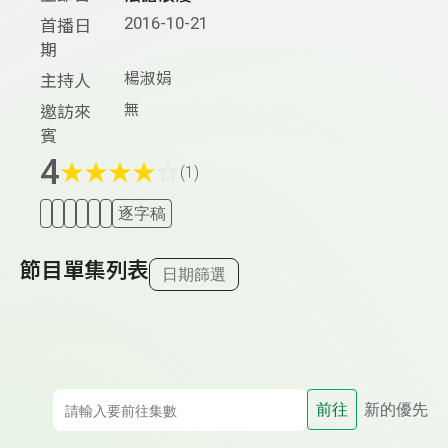
2016-10-21
首播日
期
楊淑娟
主持人
無
邀訪來
賓
4
★
★
★
★
☆
(1)
逐字稿
節目單集列表
日期篩選
前往
新的優先