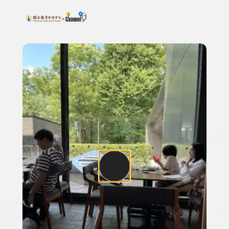
搜尋關鍵字：可輸入節目名稱、主持人或關鍵字
上方功能區塊