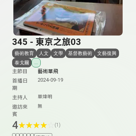
345 - 東京之旅03
藝術教育
人文
文學
基督教藝術
文藝復興
泰戈爾
...
主節目
藝術單飛
2024-09-19
首播日
期
單煒明
主持人
無
邀訪來
賓
4
★
★
★
★
☆
(1)