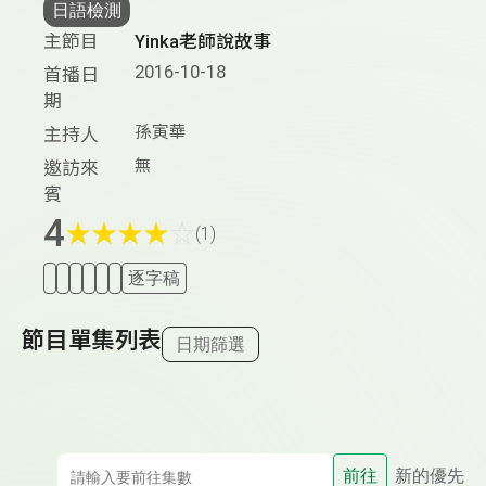
日語檢測
主節目
Yinka老師說故事
2016-10-18
首播日
期
孫寅華
主持人
無
邀訪來
賓
4
★
★
★
★
☆
(1)
逐字稿
節目單集列表
日期篩選
前往
新的優先