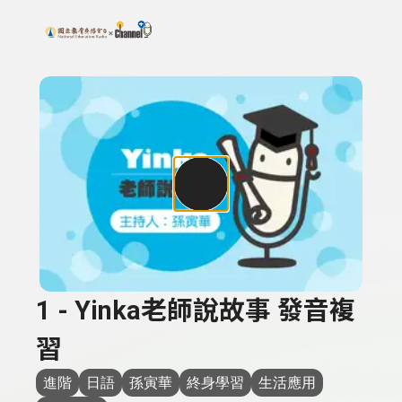
搜尋關鍵字：可輸入節目名稱、主持人或關鍵字
上方功能區塊
1 - Yinka老師說故事 發音複
習
進階
日語
孫寅華
終身學習
生活應用