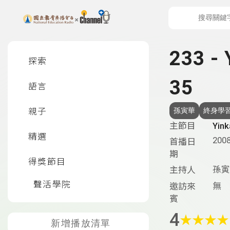
上方功能區塊
左側邊選單
233 
探索
35
語言
親子
孫寅華
終身學
主節目
Yi
精選
2008
首播日
期
得獎節目
孫寅
主持人
聲活學院
無
邀訪來
賓
4
★
★
★
★
新增播放清單