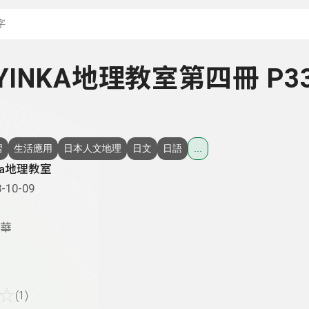
搜尋關鍵字：可輸入節
- YINKA地理教室第四冊 P3
習
生活應用
日本人文地理
日文
日語
...
nka地理教室
-10-09
華
☆
(1)