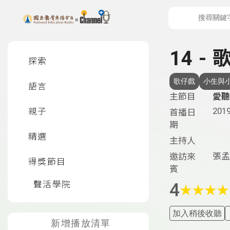
上方功能區塊
左側邊選單
14 
探索
歌仔戲
小生與
語言
主節目
愛聽
2019
親子
首播日
期
精選
主持人
張孟
邀訪來
得獎節目
賓
聲活學院
4
★
★
★
★
加入稍後收聽
新增播放清單