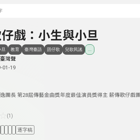
搜尋關鍵字：可輸入節
- 歌仔戲：小生與小旦
小旦
教育
臺灣臺語
囝仔歌
兒歌民謠
...
臺灣聲
-01-19
逸團長 第28屆傳藝金曲獎年度最佳演員獎得主 薪傳歌仔戲
☆
(1)
逐字稿