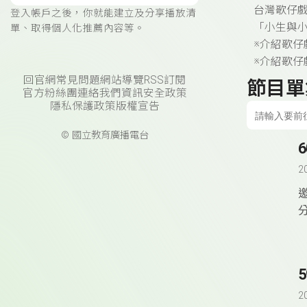
台灣歌仔戲
登入帳戶之後，你就能建立及分享播放清
「小生與
單、取得個人化推薦內容等。
※介紹歌
※介紹歌
回官網
常見問題
網站導覽
RSS訂閱
節目單
官方粉絲團
連絡我們
資訊安全政策
隱私保護政策
版權宣告
© 國立教育廣播電台
2
2