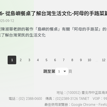
56- 從島嶼餐桌了解台灣生活文化-阿母的手路菜
025-09-12
從陳淑華老師的著作
「
島嶼的餐桌
」有關「
阿母的手路菜
」
的
來了解台灣常民的生活文化
...
1
2
3
4
5
6
7
8
9
10
12
跳至第
頁
地址：(100052) 臺北市中正區南
電話：(02) 2388-0600 傳真：(02)2389-3126 TANET VOIP：991
最佳使用瀏覽器：Google Chrome、Firefox、