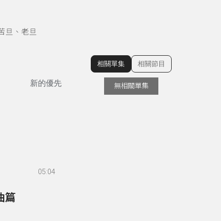
苦旦、老旦
相關單集
相關節目
顯示相關單集
新的優先
無相關單集
05:04
曲篇