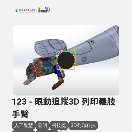
搜尋關鍵字：可輸入節目名稱、主持人或關鍵字
上方功能區塊
123 - 眼動追蹤3D 列印義肢
手臂
人工智慧
發明
科技獎
3D列印科技