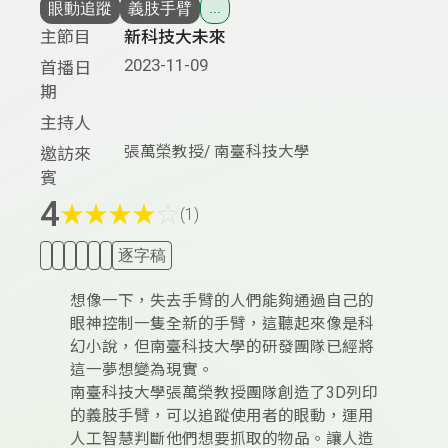
眼動追蹤
義肢手臂
...
主節目
新科技大未來
2023-11-09
首播日
期
主持人
張萬榮教授/ 南臺科技大學
邀訪來
賓
4
★
★
★
★
☆
(1)
逐字稿
想像一下，失去手臂的人們能夠通過自己的
眼神控制一隻全新的手臂，這聽起來像是科
幻小說，但南臺科技大學的研發團隊已經將
這一夢想變為現實。
南臺科技大學張萬榮教授團隊創造了3D列印
的義肢手臂，可以追蹤使用者的眼動，運用
人工智慧判斷他們想要抓取的物品。讓人造