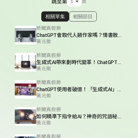
跳至第
頁
相關單集
相關節目
顯示相關單集
新聞真假掰
ChatGPT會取代人類作家嗎？情書散文小說翻譯都難不倒它？AI「渣男」讓你不小心還會愛上它？
黃兆徽
新聞真假掰
生成式AI帶來劃時代變革！ChatGPT有哪些技術突破？
黃兆徽
新聞真假掰
ChatGPT使用者破億！「生成式AI」是什麼？人工智慧將帶來人類生活的重大變革！
黃兆徽
新聞真假掰
如何精準下指令給AI？神奇的咒語秘訣大公開
黃兆徽
新聞真假掰