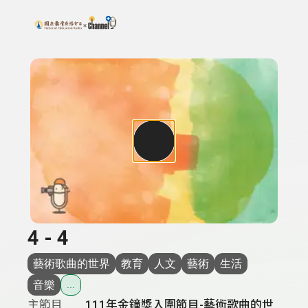
搜尋關鍵字：可輸入節目名稱、主持人或關鍵字
上方功能區塊
4 - 4
藝術歌曲的世界
教育
人文
藝術
生活
音樂
...
主節目
111年金鐘獎入圍節目-藝術歌曲的世