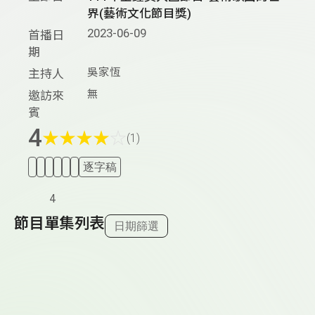
界(藝術文化節目獎)
2023-06-09
首播日
期
吳家恆
主持人
無
邀訪來
賓
4
★
★
★
★
☆
(1)
逐字稿
4
節目單集列表
日期篩選