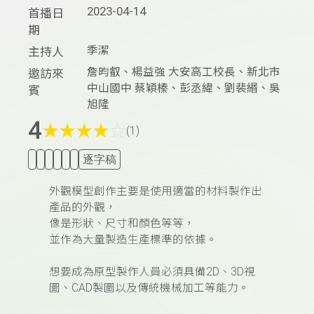
2023-04-14
首播日
期
季潔
主持人
詹昀叡、楊益強 大安高工校長、新北市
邀訪來
中山國中 蔡穎榛、彭丞緯、劉裴緡、吳
賓
旭隆
4
★
★
★
★
☆
(1)
逐字稿
外觀模型創作主要是使用適當的材料製作出
產品的外觀，
像是形狀、尺寸和顏色等等，
並作為大量製造生產標準的依據。
想要成為原型製作人員必須具備2D、3D視
圖、CAD製圖以及傳統機械加工等能力。