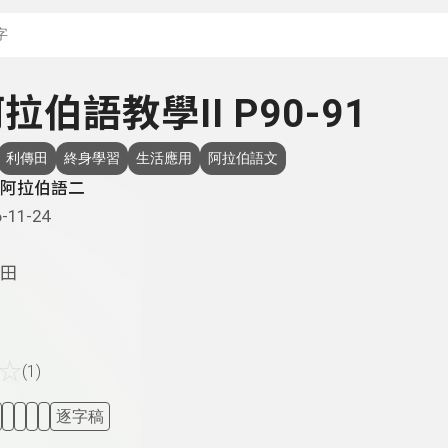
搜尋關鍵字：可輸入節
 阿拉伯語教學II P90-91
利傳田
終身學習
生活應用
阿拉伯語文
阿拉伯語二
-11-24
田
☆
(1)
逐字稿