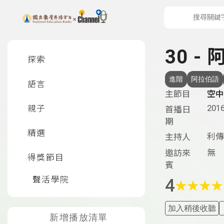
上方功能區塊
左側邊選單
30 -
探索
進階
阿拉伯語
語言
主節目
空中
2016
親子
首播日
期
精選
利傳
主持人
無
邀訪來
得獎節目
賓
聲活學院
4
★
★
★
★
加入稍後收聽
新增播放清單