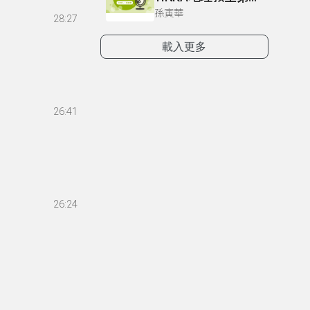
孫寅華
28:27
載入更多
26:41
26:24