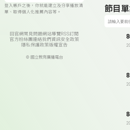
登入帳戶之後，你就能建立及分享播放清
節目單
單、取得個人化推薦內容等。
回官網
常見問題
網站導覽
RSS訂閱
8
官方粉絲團
連絡我們
資訊安全政策
隱私保護政策
版權宣告
2
© 國立教育廣播電台
8
2
8
2