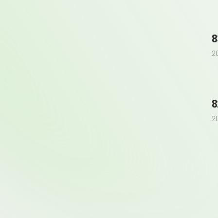
8
2
8
2