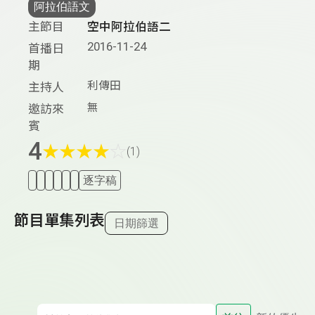
阿拉伯語文
主節目
空中阿拉伯語二
2016-11-24
首播日
期
利傳田
主持人
無
邀訪來
賓
4
★
★
★
★
☆
(1)
逐字稿
節目單集列表
日期篩選