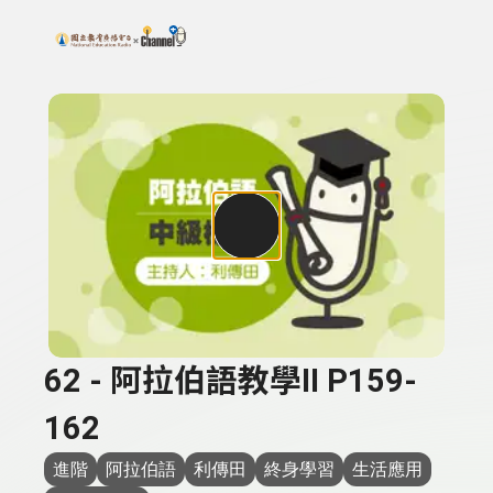
搜尋關鍵字：可輸入節目名稱、主持人或關鍵字
上方功能區塊
62 - 阿拉伯語教學II P159-
162
進階
阿拉伯語
利傳田
終身學習
生活應用