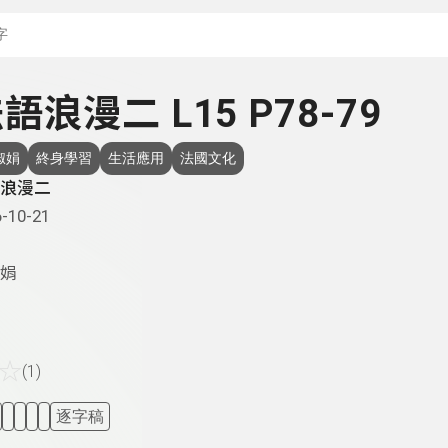
搜尋關鍵字：可輸入節
 法語浪漫二 L15 P78-79
淑娟
終身學習
生活應用
法國文化
浪漫二
-10-21
娟
☆
(1)
逐字稿