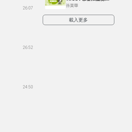
孫寅華
26:07
載入更多
26:52
24:50