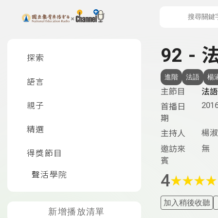
上方功能區塊
左側邊選單
92 -
探索
進階
法語
楊
語言
主節目
法語
2016
親子
首播日
期
精選
楊淑
主持人
無
邀訪來
得獎節目
賓
聲活學院
4
★
★
★
★
加入稍後收聽
新增播放清單