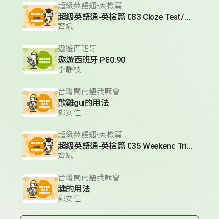
超級英語通-英檢篇
超級英語通-英檢篇 083 Cloze Test/段落填空-13
齊斌
遨遊西班牙
遨遊西班牙 P80.90
李靜枝
台灣閩南語我嘛會
歕雞gui的用法
鄭安住
超級英語通-英檢篇
超級英語通-英檢篇 035 Weekend Trip- 週末旅遊
齊斌
台灣閩南語我嘛會
趖的用法
鄭安住