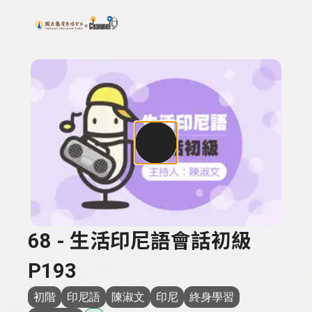
搜尋關鍵字：可輸入節目名稱、主持人或關鍵字
上方功能區塊
68 - 生活印尼語會話初級
P193
初階
印尼語
陳淑文
印尼
終身學習