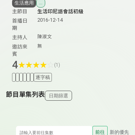
生活應用
...
主節目
生活印尼語會話初級
2016-12-14
首播日
期
陳淑文
主持人
無
邀訪來
賓
4
★
★
★
★
☆
(1)
逐字稿
節目單集列表
日期篩選
前往
新的優先