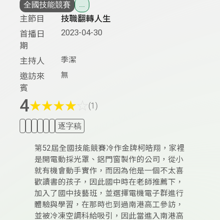
全國技能競賽
...
主節目
技職翻轉人生
2023-04-30
首播日
期
季潔
主持人
無
邀訪來
賓
4
★
★
★
★
☆
(1)
逐字稿
第52屆全國技能競賽冷作金牌柯皓翔，家裡
是開電動採光罩、鋁門窗製作的公司，從小
就有機會動手實作，而因為他是一個不太喜
歡讀書的孩子，因此國中時在老師推薦下，
加入了國中技藝班，並選擇電機電子群進行
體驗與學習，在那時也到過南港高工參訪，
並被冷凍空調科給吸引，因此當進入南港高