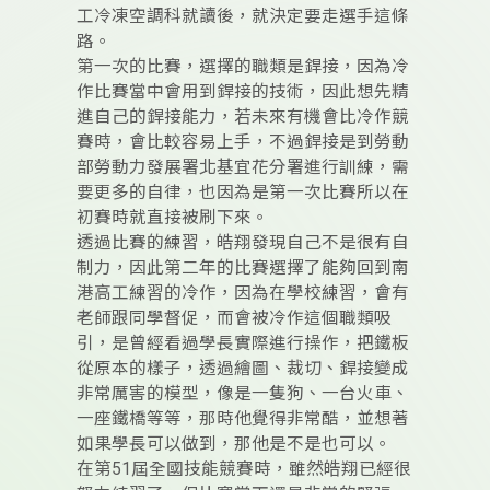
工冷凍空調科就讀後，就決定要走選手這條
路。
第一次的比賽，選擇的職類是銲接，因為冷
作比賽當中會用到銲接的技術，因此想先精
進自己的銲接能力，若未來有機會比冷作競
賽時，會比較容易上手，不過銲接是到勞動
部勞動力發展署北基宜花分署進行訓練，需
要更多的自律，也因為是第一次比賽所以在
初賽時就直接被刷下來。
透過比賽的練習，皓翔發現自己不是很有自
制力，因此第二年的比賽選擇了能夠回到南
港高工練習的冷作，因為在學校練習，會有
老師跟同學督促，而會被冷作這個職類吸
引，是曾經看過學長實際進行操作，把鐵板
從原本的樣子，透過繪圖、裁切、銲接變成
非常厲害的模型，像是一隻狗、一台火車、
一座鐵橋等等，那時他覺得非常酷，並想著
如果學長可以做到，那他是不是也可以。
在第51屆全國技能競賽時，雖然皓翔已經很