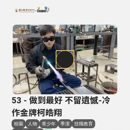
搜尋關鍵字：可輸入節目名稱、主持人或關鍵字
上方功能區塊
53 - 做到最好 不留遺憾-冷
作金牌柯皓翔
校園
人物
青少年
季潔
技職教育