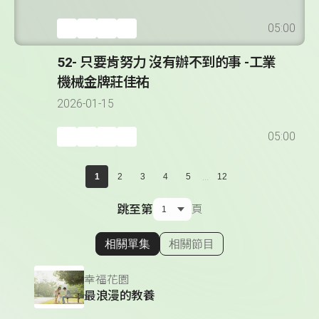
05:00
52- 只要肯努力 沒有辦不到的事 -工業
機械金牌莊佳祐
2026-01-15
05:00
...
1
2
3
4
5
12
跳至第
頁
相關單集
相關節目
顯示相關單集
幸福花園
最浪漫的教養