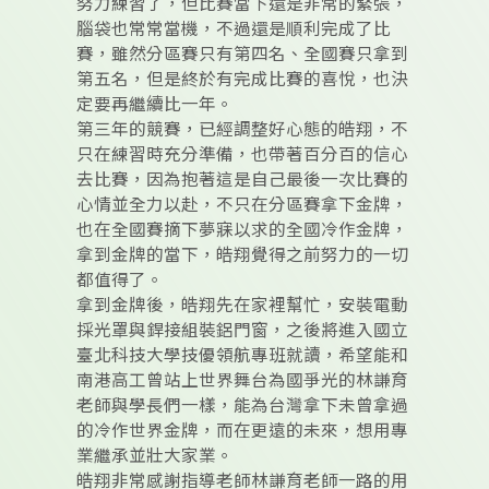
努力練習了，但比賽當下還是非常的緊張，
腦袋也常常當機，不過還是順利完成了比
賽，雖然分區賽只有第四名、全國賽只拿到
第五名，但是終於有完成比賽的喜悅，也決
定要再繼續比一年。
第三年的競賽，已經調整好心態的皓翔，不
只在練習時充分準備，也帶著百分百的信心
去比賽，因為抱著這是自己最後一次比賽的
心情並全力以赴，不只在分區賽拿下金牌，
也在全國賽摘下夢寐以求的全國冷作金牌，
拿到金牌的當下，皓翔覺得之前努力的一切
都值得了。
拿到金牌後，皓翔先在家裡幫忙，安裝電動
採光罩與銲接組裝鋁門窗，之後將進入國立
臺北科技大學技優領航專班就讀，希望能和
南港高工曾站上世界舞台為國爭光的林謙育
老師與學長們一樣，能為台灣拿下未曾拿過
的冷作世界金牌，而在更遠的未來，想用專
業繼承並壯大家業。
皓翔非常感謝指導老師林謙育老師一路的用