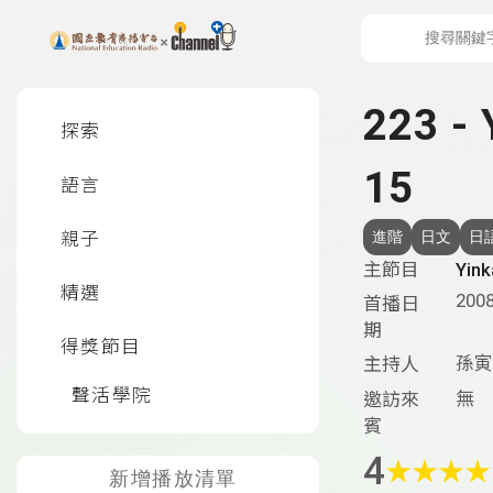
上方功能區塊
左側邊選單
223 
探索
15
語言
親子
進階
日文
日
主節目
Yi
精選
2008
首播日
期
得獎節目
孫寅
主持人
聲活學院
無
邀訪來
賓
4
★
★
★
★
新增播放清單