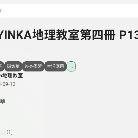
搜尋關鍵字：可輸入節
- YINKA地理教室第四冊 P1
語
孫寅華
終身學習
生活應用
...
nka地理教室
-09-13
華
☆
(1)