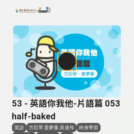
搜尋關鍵字：可輸入節目名稱、主持人或關鍵字
上方功能區塊
53 - 英語你我他-片語篇 053
half-baked
英語
方巨琴.姜夢童.吳達玲
終身學習