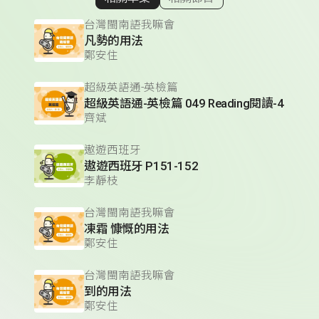
顯示相關單集
台灣閩南語我嘛會
凡勢的用法
鄭安住
超級英語通-英檢篇
超級英語通-英檢篇 049 Reading閱讀-4
齊斌
遨遊西班牙
遨遊西班牙 P151-152
李靜枝
台灣閩南語我嘛會
凍霜 慷慨的用法
鄭安住
台灣閩南語我嘛會
到的用法
鄭安住