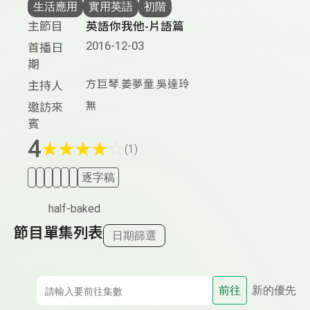
生活應用
實用英語
初階
主節目
英語你我他-片語篇
2016-12-03
首播日
期
方巨琴.姜夢童.吳達玲
主持人
無
邀訪來
賓
4
★
★
★
★
☆
(1)
逐字稿
half-baked
節目單集列表
日期篩選
前往
新的優先