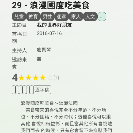
29 - 浪漫國度吃美食
兒童
教育
男性
想家
家人
人文
...
主節目
我的世界好朋友
2016-07-16
首播日
期
施賢琴
主持人
無
邀訪來
賓
4
★
★
★
★
☆
(1)
逐字稿
浪漫國度吃美食～談識法國
「美食帶來的喜悅完全不分年齡、不分地
位、不分國籍、不分時代；這種喜悅可以跟
其他 喜悅相得益彰，而且當其他所有喜悅離
我們而去 的時候，只有它會留下來撫慰我們