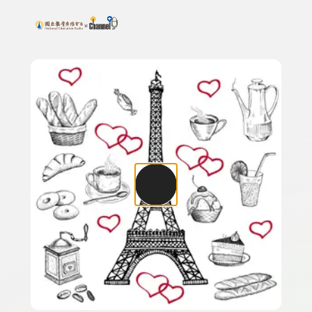
搜尋關鍵字：可輸入節目名稱、主持人或關鍵字
上方功能區塊