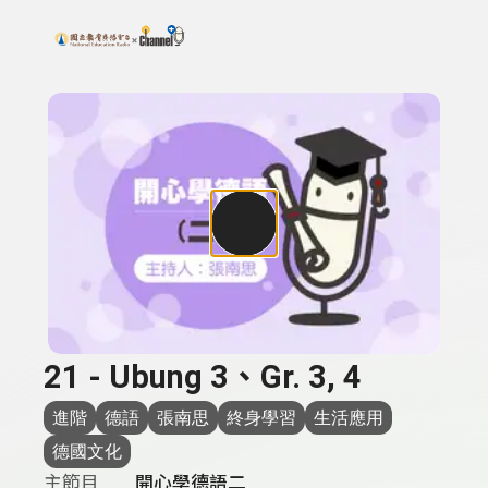
搜尋關鍵字：可輸入節目名稱、主持人或關鍵字
上方功能區塊
21 - Ubung 3、Gr. 3, 4
進階
德語
張南思
終身學習
生活應用
德國文化
主節目
開心學德語二