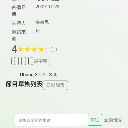
2009-07-23
首播日
期
張南思
主持人
無
邀訪來
賓
4
★
★
★
★
☆
(1)
逐字稿
Ubung 3、Gr. 3, 4
節目單集列表
日期篩選
前往
新的優先