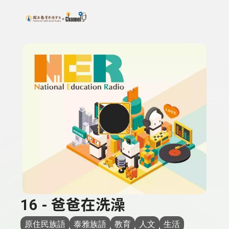
搜尋關鍵字：可輸入節目名稱、主持人或關鍵字
上方功能區塊
16 - 爸爸在洗澡
原住民族語
泰雅族語
教育
人文
生活