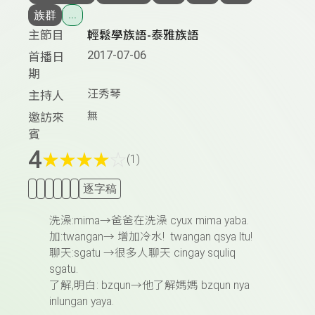
族群
...
主節目
輕鬆學族語-泰雅族語
2017-07-06
首播日
期
汪秀琴
主持人
無
邀訪來
賓
4
★
★
★
★
☆
(1)
逐字稿
洗澡
:mima→
爸爸在洗澡
cyux mima yaba.
加
:twangan→
增加冷水
! twangan qsya ltu!
聊天
:sgatu →
很多人聊天
cingay squliq
sgatu.
了解
,
明白
: bzqun
→
他了解媽媽
bzqun nya
inlungan yaya.