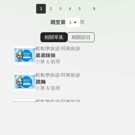
...
1
2
3
4
5
9
跳至第
頁
相關單集
相關節目
顯示相關單集
輕鬆學族語-阿美族語
弟弟妹妹
小蔡 & 姞荷
輕鬆學族語-阿美族語
跳舞
小蔡 & 姞荷
輕鬆學族語-阿美族語
您好
姞荷 & 小蔡
輕鬆學族語-阿美族語
快樂