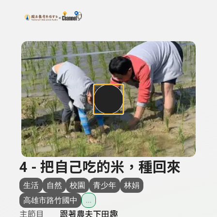
搜尋關鍵字：可輸入節目名稱、主持人或關鍵字
上方功能區塊
4 - 把自己吃的米，種回來
生活
自然
校園
青少年
林娟
高雄市路竹國中
...
主節目
跟著農夫下田趣