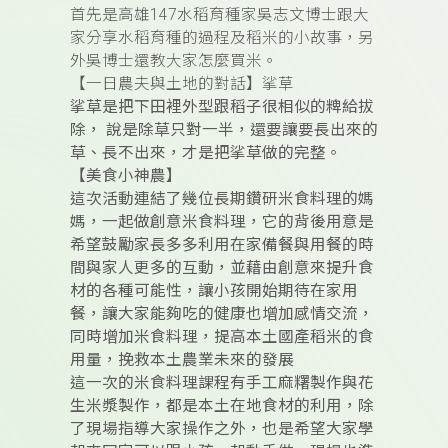
首先是高雄147水稻育種家吳志文博士跟大
家分享水稻育種的過程及稻米的小故事，另
外吳博士還教大家怎麼買米。
【一日農夫與土地的對話】挲草
挲草是把下田裡外型跟稻子很相似的粺給拔
除， 說是除草只對一半，還要讓要長出來的
草、長不出來，才是把挲草做的完整。
【美食小神農】
這次活動連結了幾位長期鑽研米食料理的媽
媽，一起做創意米食料理，它的背後用意是
希望鼓勵家長多多利用在家備餐與用餐的時
間與家人更多的互動，並藉由創意來提升食
材的各種可能性，讓小孩開始期待在家用
餐，讓大家能夠吃的健康也增加感情交流，
同時增加米食料理，提高本土國產稻米的食
用量，挽救本土農業未來的發展
這一次的米食料理課程有手工麻糬製作與花
生米漿製作，都是本土在地食材的利用，除
了現場指導大家操作之外，也是希望大家學