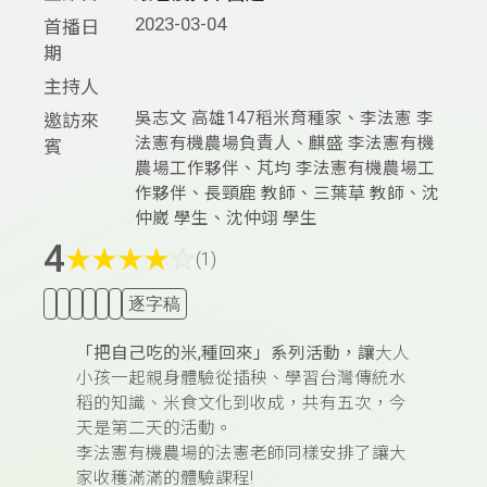
2023-03-04
首播日
期
主持人
吳志文 高雄147稻米育種家、李法憲 李
邀訪來
法憲有機農場負責人、麒盛 李法憲有機
賓
農場工作夥伴、芃均 李法憲有機農場工
作夥伴、長頸鹿 教師、三葉草 教師、沈
仲崴 學生、沈仲翊 學生
4
★
★
★
★
☆
(1)
逐字稿
「把自己吃的米,種回來」系列活動，讓
大人
小孩一起親身體驗從插秧、學習台灣傳統水
稻的知識、米食文化到收成，共有五次，今
天是第二天的活動。
李法憲有機農場的法憲老師同樣安排了讓大
家收穫滿滿的體驗課程!