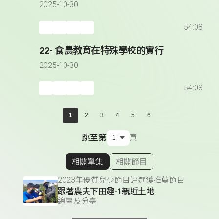
2025-10-30
54:08
22- 食農教育在特殊學校的實行
2025-10-30
54:08
1
2
3
4
5
6
跳至第
頁
相關單集
相關節目
顯示相關單集
2023年優質兒少節目評選獲推薦節目
跟著農夫下田趣-1親近土地
總臺及分臺