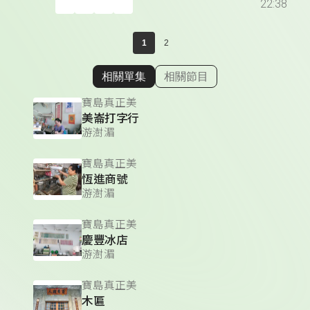
22:38
1
2
相關單集
相關節目
顯示相關單集
寶島真正美
美崙打字行
游澍湄
寶島真正美
恆進商號
游澍湄
寶島真正美
慶豐冰店
游澍湄
寶島真正美
木匾