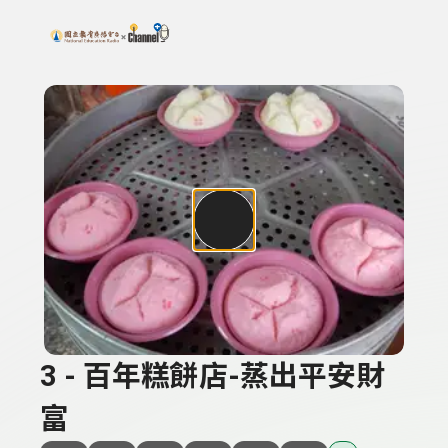
搜尋關鍵字：可輸入節目名稱、主持人或關鍵字
上方功能區塊
3 - 百年糕餅店-蒸出平安財
富