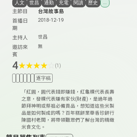
人文
世昌
通勤
充電
閱讀
歷史
...
主節目
台灣故事島
2018-12-19
首播日
期
世昌
主持人
無
邀訪來
賓
4
★
★
★
★
☆
(1)
逐字稿
「紅圓，圓代表錢即賺錢，紅龜粿代表長壽
之意，發粿代表賺有家伙(財產)，是過年過
節拜神明或祭祖必備貢品，想知道這些米製
品是如何製成的嗎？百年糕餅業華香珍餅行
陳國村老闆，將帶領聽眾們了解台灣的精緻
米食文化。