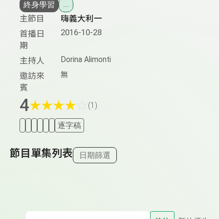
終身學習
...
主節目
嗨義大利一
2016-10-28
首播日
期
Dorina Alimonti
主持人
無
邀訪來
賓
4
★
★
★
★
☆
(1)
逐字稿
節目單集列表
日期篩選