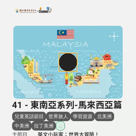
搜尋關鍵字：可輸入節目名稱、主持人或關鍵字
上方功能區塊
41 - 東南亞系列-馬來西亞篇
兒童英語節目
世界旅人
學習資源
北美洲
中美洲
拉丁美洲
...
主節目
英文小玩家：世界大冒險！