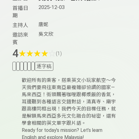
2025-12-03
首播日
期
唐妮
主持人
吳文欣
邀訪來
賓
4
★
★
★
★
☆
(1)
逐字稿
歡迎所有的乘客，搭乘英文小玩家航空～今
天我們要飛往東南亞最複雜卻協調的國家—
馬來西亞！街頭飄著咖哩跟椰漿飯的香氣，
耳邊聽到各種語言交錯對話，清真寺、廟宇
跟高樓同框出現！我們今天的目標任務，就
是解鎖馬來西亞多元文化融合的祕密，還有
學會相關的英文單字跟片語。
Ready for today’s mission? Let’s learn
English and explore Malaysia!