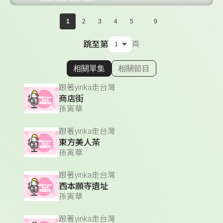
...
1
2
3
4
5
9
跳至第
頁
相關單集
相關節目
顯示相關單集
跟著yinka走台灣
商店街
孫寅華
跟著yinka走台灣
東方美人茶
孫寅華
跟著yinka走台灣
西本願寺遺址
孫寅華
跟著yinka走台灣