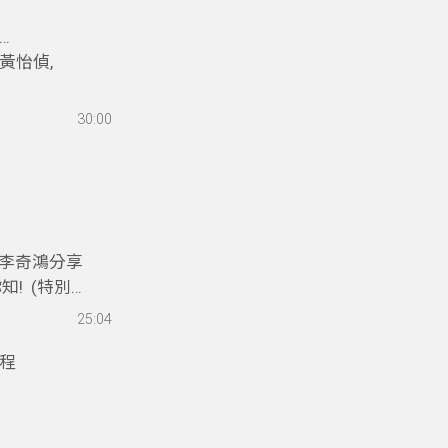
黃怡偵,
30:00
李奇鴻分享
! (特別
25:04
行程