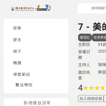
上方功能區塊
左側邊選單
7 -
探索
陳雲紅
世界夢
語言
主節目
11
2023
親子
首播日
期
精選
端端
主持人
陳雲
邀訪來
得獎節目
賓
聲活學院
4
★
★
★
★
加入稍後收聽
新增播放清單