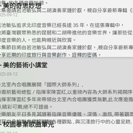
樂集｣的各種音樂妙想。
8- 美的奇思妙想
本集邀請若池敏弘與二胡演奏家鍾於叡，親自分享最新專輯《
025-09-12
若池敏弘追求北印度音樂已經長達 35 年，在這張專輯中，
他將臺灣觀眾熟悉的琵琶和二胡帶進他的音樂世界，讓那些從
印度音樂的人，也能夠親近與欣賞。
本集節目將由若池敏弘與二胡演奏家鍾於叡，,親自分享最新專
分享近期的印度旅行與音樂創作、詮釋的密碼。
7- 美的藝術小講堂
025-09-12
台北室內合唱團展開「國際大師系列」,
特邀前藝術總監 / 指揮家陳雲紅,以重磅內容為大師系列揭開序
指揮家陳雲紅多年來帶領台北室內合唱團獲獎無數,此次應邀
揮,精彩可期,絕不可錯過。
愛樂朋友平日多見其隨著指揮音樂優雅、深情、激昂, 帶著觀
何可以去的地方!!這回將在
節目中分想對音樂詮釋的各種觀點 , 與沉淺旅行中的心靈足跡,
6- 校園畢業歌曲單元
nly in sleep.