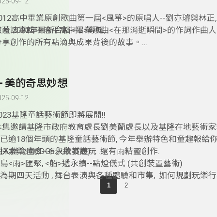
025-09-12
2012高中畢業原創歌曲第一屆<風箏>的原唱人--劉亦璿與林正,
著 2022年最新合輯<拓>專輯,
以及該專輯中治平高中畢業歌曲<在那消逝瞬間>的作詞作曲人
分享創作的所有點滴與成果背後的故事。
5- 美的奇思妙想
025-09-12
2023基隆童話藝術節即將展開!!
本集邀請基隆市政府教育處長劉美蘭處長以及基隆在地藝術家
1 已逾18個年頭的基隆童話藝術節, 今年舉辦特色和童趣報給你知
融入聯合國SDGs永續發展)
2 探索與體驗--不只欣賞遊玩 .還有雨精靈創作.
 島<雨>匯聚, <船>遞永續--點燈儀式 (共創裝置藝術)
4 為期四天活動 , 舞台表演與各種體驗和市集, 如何規劃玩樂
1
2