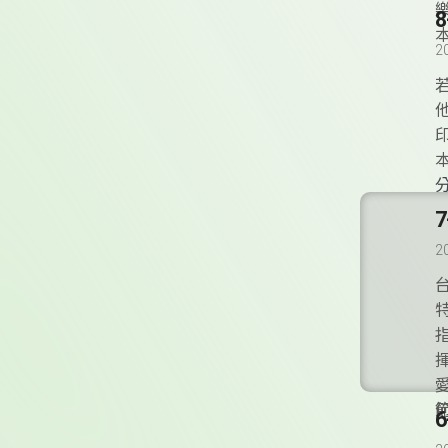
2
2
o