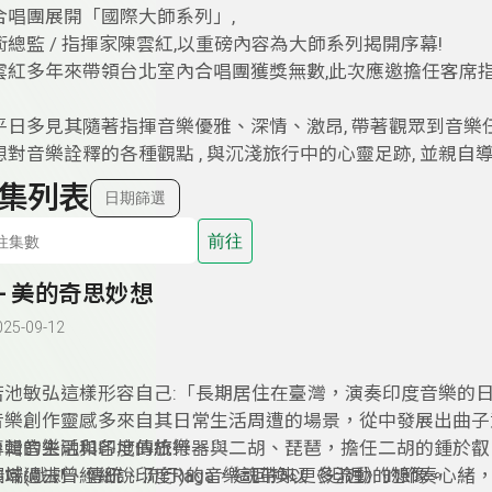
合唱團展開「國際大師系列」,
總監 / 指揮家陳雲紅,以重磅內容為大師系列揭開序幕!
雲紅多年來帶領台北室內合唱團獲獎無數,此次應邀擔任客席指
平日多見其隨著指揮音樂優雅、深情、激昂, 帶著觀眾到音樂任
音樂詮釋的各種觀點 , 與沉淺旅行中的心靈足跡, 並親自導聆only 
集列表
日期篩選
前往
9- 美的奇思妙想
025-09-12
若池敏弘這樣形容自己:「長期居住在臺灣，演奏印度音樂的日
音樂創作靈感多來自其日常生活周遭的場景，從中發展出曲子
台灣的生活與各地的旅行。
專輯音樂融和印度傳統樂器與二胡、琵琶，擔任二胡的鍾於叡 
領域(戲劇、傳統、流行)的音樂魂帶來更多流動的想像。
端端過去曾經細說印度Raga，這回換以《𨑨迌》的節奏心緒