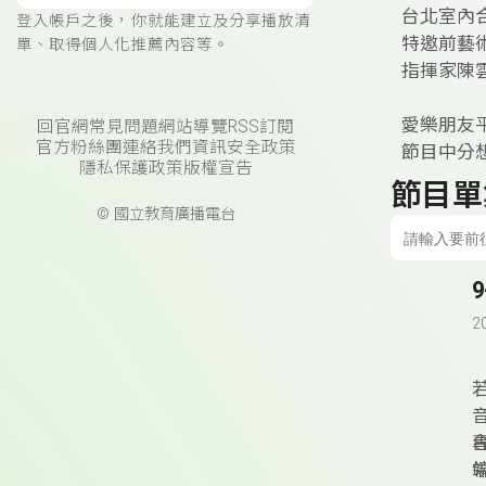
台北室內
登入帳戶之後，你就能建立及分享播放清
特邀前藝術
單、取得個人化推薦內容等。
指揮家陳
愛樂朋友
回官網
常見問題
網站導覽
RSS訂閱
官方粉絲團
連絡我們
資訊安全政策
節目中分想對
隱私保護政策
版權宣告
節目單
© 國立教育廣播電台
2