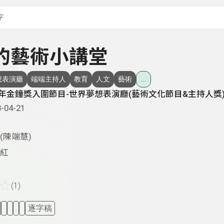
搜尋關鍵字：可輸入節
 美的藝術小講堂
想表演廳
端端主持人
教育
人文
藝術
...
2年金鐘獎入圍節目-世界夢想表演廳(藝術文化節目&主持人獎
-04-21
(陳端慧)
紅
☆
(1)
逐字稿