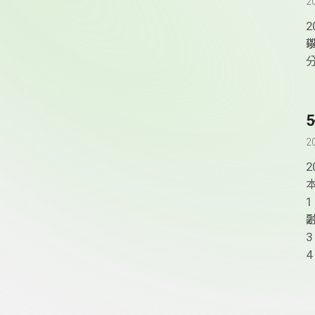
2
帶
2
3