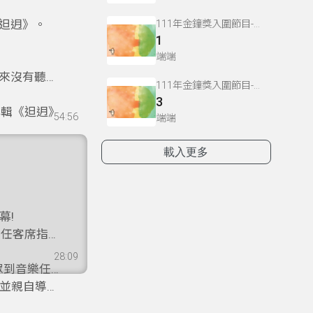
𨑨迌》。
111年金鐘獎入圍節目-世界夢想表演廳(藝術文化節目&主持人獎)
1
端端
來沒有聽過
111年金鐘獎入圍節目-世界夢想表演廳(藝術文化節目&主持人獎)
3
輯《𨑨迌》
54:56
端端
載入更多
幕!
擔任客席指
28:09
眾到音樂任
 並親自導聆