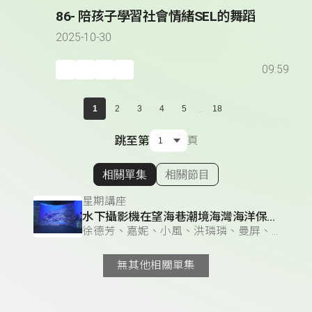
86- 陪孩子學習社會情緒SEL的舞蹈
2025-10-30
09:59
...
1
2
3
4
5
18
跳至第
頁
相關單集
相關節目
顯示相關單集
星期講座
水下攝影機在望海巷潮境海灣海洋保育區的應用
徐德芳、嘉妮、小風、洪璘璘、曼屏、莊妤萱 & 徐德芳、小風、洪璘璘、曼屏、莊妤萱、雅柏（黃柏諺）
無其他相關單集