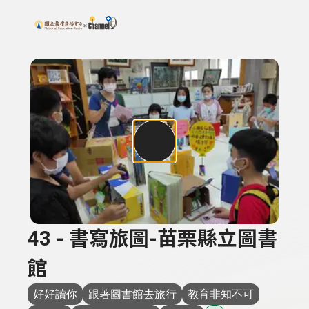
搜尋關鍵字：可輸入節目名稱、主持人或關鍵字
上方功能區塊
43 - 書寫旅圖-苗栗縣立圖書
館
好好讀你
跟著圖書館去旅行
教育非知不可