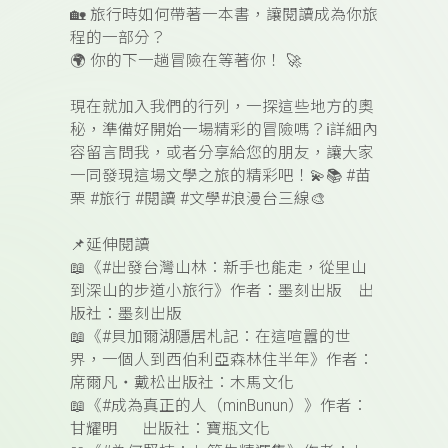
🏡
旅行時如何帶著一本書，讓閱讀成為你旅
程的一部分？
🌍
你的下一趟冒險在等著你！
🚀
現在就加入我們的行列，一探這些地方的奧
秘，準備好開始一場精彩的冒險嗎？
ℹ️
詳細內
容留言問我，或者分享給您的朋友，讓大家
一同發現這場文學之旅的精彩吧！
💫📚
#
苗
栗 #旅行 #閱讀 #文學#浪漫台三線
🎨
📌
延伸閱讀
📖
《#
出發台灣山林：新手也能走，從里山
到深山的步道小旅行
》作者：墨刻出版 出
版社：墨刻出版
📖
《
#
貝加爾湖隱居札記：在這喧囂的世
界，一個人到西伯利亞森林住半年
》作者：
席爾凡・戴松出版社：木馬文化
📖
《#
成為真正的人（
minBunun
）
》作者：
甘耀明 出版社：寶瓶文化