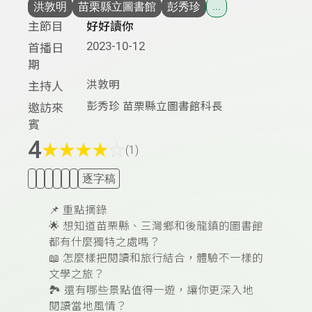
洪敦明
苗栗縣立圖書館
彭秀珍
...
主節目
好好讀你
2023-10-12
首播日
期
洪敦明
主持人
彭秀珍 苗栗縣立圖書館科長
邀訪來
賓
4
★
★
★
★
☆
(1)
逐字稿
📌
重點摘錄
🌟
想知道苗栗縣、三灣鄉和後龍鎮的圖書館
都有什麼獨特之處嗎？
📖
怎麼樣把閱讀和旅行結合，體驗不一樣的
文學之旅？
🏞️
還有哪些景點值得一遊，讓你更深入地
閱讀當地風情？