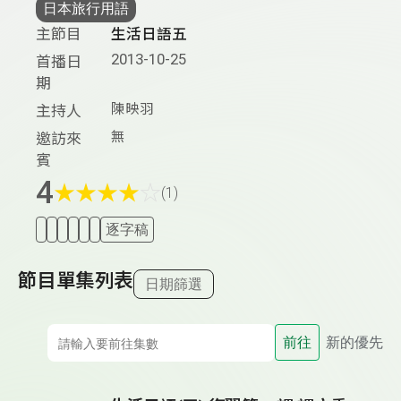
日本旅行用語
主節目
生活日語五
2013-10-25
首播日
期
陳映羽
主持人
無
邀訪來
賓
4
★
★
★
★
☆
(1)
逐字稿
節目單集列表
日期篩選
前往
新的優先