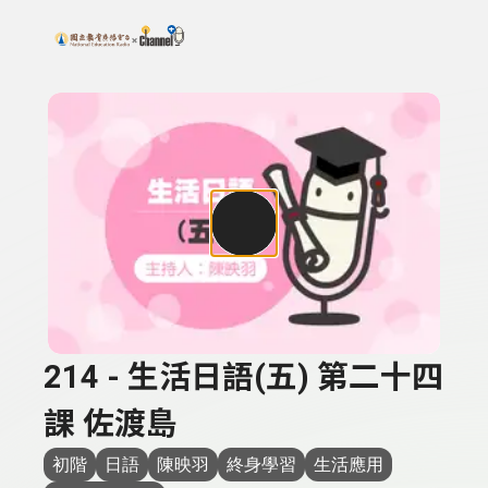
搜尋關鍵字：可輸入節目名稱、主持人或關鍵字
上方功能區塊
214 - 生活日語(五) 第二十四
課 佐渡島
初階
日語
陳映羽
終身學習
生活應用