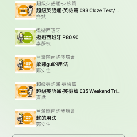
超級英語通-英檢篇
超級英語通-英檢篇 083 Cloze Test/段落填空-13
齊斌
遨遊西班牙
遨遊西班牙 P80.90
李靜枝
台灣閩南語我嘛會
歕雞gui的用法
鄭安住
超級英語通-英檢篇
超級英語通-英檢篇 035 Weekend Trip- 週末旅遊
齊斌
台灣閩南語我嘛會
趖的用法
鄭安住