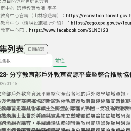
業及自然保育署屏東分署
育中心 環境教育教師 麥子
然教育中心官網（山林悠遊網）：
https://recreation.forest.gov
然教育中心（環境設施場所介紹）：
https://eego.epa.gov.tw/tour
教育中心FB：
https://www.facebook.com/SLNC123
集列表
日期篩選
前往
328- 分享教育部戶外教育資源平臺暨整合推動協
026-01-15
教育部戶外教育資源平臺整何全台各地的戶外教學場域資訊，
長與老師作為選擇。何昕家教授也提及教育部戶外教宣言3.0的
另外，教育部而為協助對於戶外教育推動有實踐經驗、熱忱與
「讓學習走向社會永續—全民共創健康、平權、共好的戶外教
及教師，分享其引導學生在課室外學習的教材，因此辦理徵集
展望未來。
分為兩組，包含：「場域探索組」鼓勵教師結合指定場域，萃
而蕭人博士士曾於美國與臺北市立動物園從事黑猩猩相關研究
習內涵融入課程，並發展學生自主學習教材；「主題課程組」
橫跨黑猩猩語言、手語溝通與動物行為，他能與黑猩猩用人類
外教育納入部定或校訂課程之學校，分享主題課程之教材。本
對話，與黑猩猩長時間相處，設計戶外教學與營隊的有趣故事
揪團出遊趣：春池玻璃教育學堂