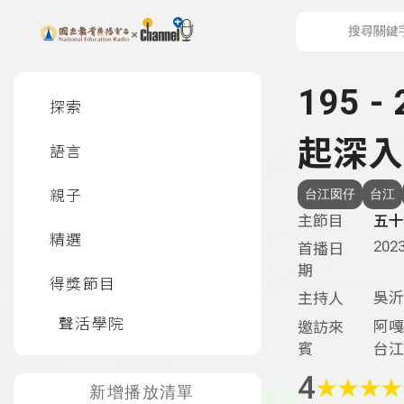
上方功能區塊
左側邊選單
195 
探索
起深入
語言
親子
台江囡仔
台江
主節目
五十
精選
2023
首播日
期
得獎節目
吳沂
主持人
聲活學院
阿嘎
邀訪來
賓
台江
4
★
★
★
★
新增播放清單