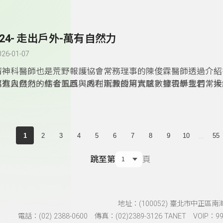
教育，依「道法自然、尊天敬地」思想凝聚眾人力量，尊重自
境，讓自然資源與生命得以生生不息，永續發展。因此申請環
場所，透過走讀與文化，結合聯合˙國永續指標，讓宗廟文化
324- 走出戶外-萬有自然力
026-01-07
精神科醫師也是荒野報護協會常務理事的陳俊霖醫師透過介紹
眾進入自然，結合五感與內在沉澱的第六感，發現學生若常接
萬有自然力的作者凱西．威利斯教授用實驗數據告訴我們：大
於身心與學業成就都有明顯的幫助。
形式存在於生活周遭，我們只要掌握簡單的概念，便能輕鬆把
安排進生活裡。從視覺、顏色、香氣、聲音、花朵、微生物、
題劃分，作者將科學研究與數據轉化為易於理解的內容，以親
的文字，分享自然如何成為我們身心健康的隱形良藥，也鼓勵
...
1
2
3
4
5
6
7
8
9
10
55
試，或許只是更換氣味、放置盆栽，甚至換個上班路線，便有
然的療癒力，重整身心。
跳至第
頁
地址：(100052) 臺北市中正區南
電話：(02) 2388-0600 傳真：(02)2389-3126 TANET VOIP：991