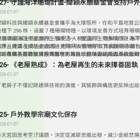
327- 守護海洋珊瑚計畫-緯穎永續基金會支持戶
作品中，「擇優」協助彙編出版，增進戶外教育之推動效益。
026-01-07
­緯穎科技與緯穎永續基金會攜手海大環態所，在和平島地質
池種下 296 株、涵蓋 7 種珊瑚物種。以環境友善方式培育珊
浮潛 與觀賞生態的場所，讓更多人親近海洋、理解海洋，為
珊瑚礁是海洋中重要的生態系之一，豐富的生物多樣性是海洋
潔淨且充滿 生命力的海域。而環境友善種子以推廣環境永續
指標。緯穎永續基金會透過支持戶外教學實際下水觀察珊瑚，
志，目標為透過環境敎育課程，讓⺠眾與學生認識海洋及生物
園的樣貌，同時扮演珊瑚園丁的角色，整理珊瑚花園及觀察周
穎永續基金會支持戶外教學影片https://www.youtube.com/w
値，並引發他們對自身與環境之間關係的深刻反思。因此特別
記錄生態數據，培養觀察與保育技能。探索白化現象成因及對
=zeRtyYwAcMA
326- 《老屋熟成》：為老屋再生的未來擇善固執
創研發帶學生下海實際看到珊瑚的課程。
過程中，反思自己的生活方式對海洋的影響，學習如何守護這
026-01-07
園，並付出行動守護海洋。
­「老房子不僅記錄建築技術的演進，其裝飾與構造更反映出
使用者的身分與時代背景，形塑出島嶼多樣而獨特的人文風貌。
《老屋熟成》全臺屋齡超過 50 年的住宅已逾百萬棟，這些老
築，更是城市的記憶。因此透過修復老屋，找回人與建築的連
325- 戶外教學宗廟文化保存
與人的關係，並透過一場場的訪談與解說活動，帶領親子與學
塊土地的過去與未來。
026-01-07
­奉天宮因思考空汙議題，決定從減碳思維出發，減少金紙焚