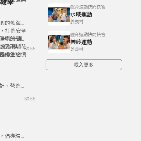
外教學
體育運動快問快答
水域運動
姜義村
公園的藍海水
瑚，打造安全
體育運動快問快答
下一代守護
健康的重要
樂齡運動
敎育為職
感受珊瑚花
39:56
姜義村
多樣性之價
邊的生物，
atch?
與基金會共
生態威脅的
載入更多
片珊瑚花
設計、營造與
」 ——
39:56
屋不僅是建
結，拉近人
生更認識這
燒，倡導環境