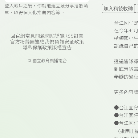
登入帳戶之後，你就能建立及分享播放清
加入稍後收聽
單、取得個人化推薦內容等。
台江囡仔
在今年七月
回官網
常見問題
網站導覽
RSS訂閱
帶領國小
官方粉絲團
連絡我們
資訊安全政策
認識自己
隱私保護政策
版權宣告
© 國立教育廣播電台
透過營隊
到底營隊
舉辦的過
更多內容
●台江囡仔
●台江囡仔
●台江囡仔
〈揪團出