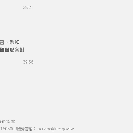
然，愛護環
38:21
境教育設施
變得有趣。
書，帶領聽
觸自然，對
自然以各種
「自然力」
39:56
土壤等做主
切帶點詼諧
我們多多嘗
機會透過自
海路45號
60500 服務信箱： service@ner.gov.tw