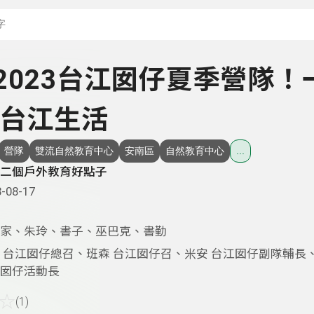
搜尋關鍵字：可輸入節
- 2023台江囡仔夏季營隊！
台江生活
營隊
雙流自然教育中心
安南區
自然教育中心
...
二個戶外教育好點子
-08-17
家、朱玲、書子、巫巴克、書勤
 台江囡仔總召、班森 台江囡仔召、米安 台江囡仔副隊輔長
囡仔活動長
☆
(1)