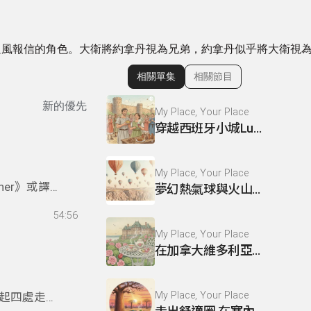
通風報信的角色。大衛將約拿丹視為兄弟，約拿丹似乎將大衛視
相關單集
相關節目
顯示相關單集
新的優先
My Place, Your Place
穿越西班牙小城Lugo 一起歡度古羅馬節慶
My Place, Your Place
ner》或譯
夢幻熱氣球與火山地貌 這裡是 Cappadocia
談小說內
54:56
My Place, Your Place
在加拿大維多利亞的慢時光
My Place, Your Place
起四處走走