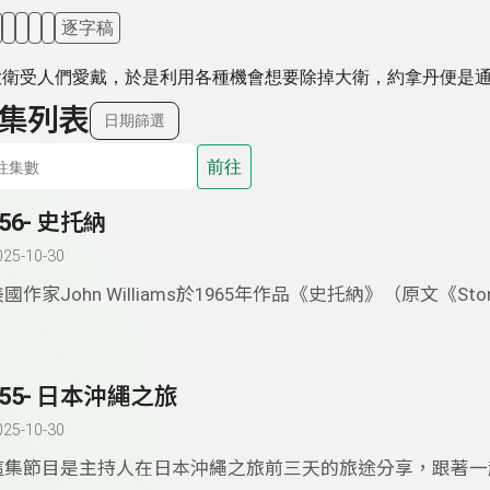
逐字稿
大衛受人們愛戴，於是利用各種機會想要除掉大衛，約拿丹便是
集列表
日期篩選
前往
356- 史托納
025-10-30
國作家John Williams於1965年作品《史托納》（原文《Sto
為《斯通納》）名氣不小，文壇家喻戶曉的一本書。本集節目
容，故事的開頭。之後幾段故事的發生讓人印象深刻。
355- 日本沖繩之旅
025-10-30
這集節目是主持人在日本沖繩之旅前三天的旅途分享，跟著一