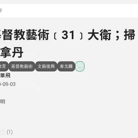
搜尋關鍵字：可輸入節
- 基督教藝術﹝31﹞大衛；掃
拿丹
教育
基督教藝術
文藝復興
泰戈爾
...
單飛
-09-03
明
☆
(1)