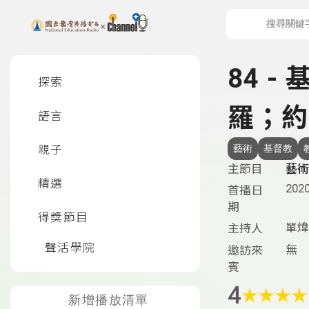
上方功能區塊
左側邊選單
84 
探索
羅；約
語言
親子
藝術
基督教
主節目
藝術
精選
2020
首播日
期
得獎節目
單煒
主持人
聲活學院
無
邀訪來
賓
4
★
★
★
★
新增播放清單