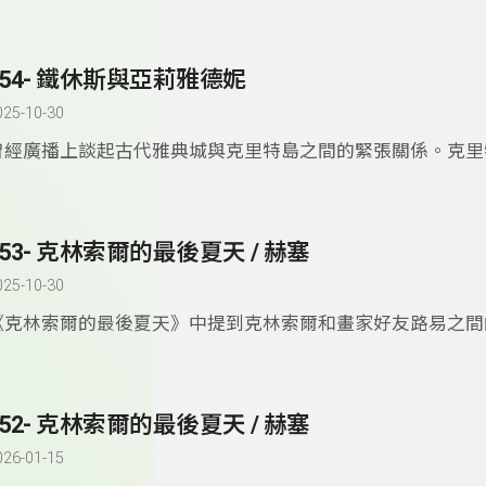
看看，輕鬆完成一場既是走訪美術館，又同時享受美食與美景
354- 鐵休斯與亞莉雅德妮
025-10-30
曾經廣播上談起古代雅典城與克里特島之間的緊張關係。克里
歐洲文化的源頭，在愛琴海文明時代各方面表現都強於其它地
鐵休斯與亞莉雅德妮的故事大概說明這段歷史，雖然當中夾帶
不可預料的愛情故事。故事曲折，讓聞者不勝唏噓。
353- 克林索爾的最後夏天 / 赫塞
025-10-30
《克林索爾的最後夏天》中提到克林索爾和畫家好友路易之間
林索爾寫信給路易，文字優美，像似與人說話，又似內心獨白
實交錯，談時間，談理想，談如何成為藝術家。赫塞文字與思
我一讀再讀。
352- 克林索爾的最後夏天 / 赫塞
026-01-15