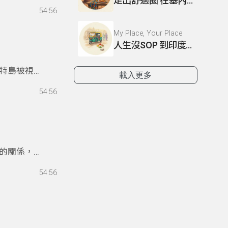
走出舒適圈 在塞內加爾工作的日子
的旅程。
54:56
My Place, Your Place
人生沒SOP 到印度當志工的臨場修煉術
特島被視為
載入更多
區。於是，
54:56
神話，夾帶
的關係，克
，回憶與現
54:56
想優美，讓