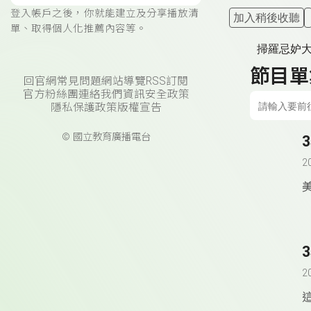
登入帳戶之後，你就能建立及分享播放清
加入稍後收聽
單、取得個人化推薦內容等。
掃羅忌妒
節目單
回官網
常見問題
網站導覽
RSS訂閱
官方粉絲團
連絡我們
資訊安全政策
隱私保護政策
版權宣告
© 國立教育廣播電台
2
美
2