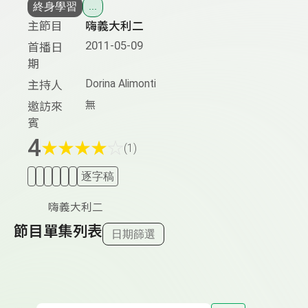
終身學習
...
主節目
嗨義大利二
2011-05-09
首播日
期
Dorina Alimonti
主持人
無
邀訪來
賓
4
★
★
★
★
☆
(1)
逐字稿
嗨義大利二
節目單集列表
日期篩選