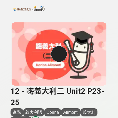
搜尋關鍵字：可輸入節目名稱、主持人或關鍵字
上方功能區塊
12 - 嗨義大利二 Unit2 P23-
25
進階
義大利語
Dorina
Alimonti
義大利