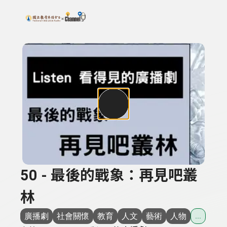
搜尋關鍵字：可輸入節目名稱、主持人或關鍵字
上方功能區塊
50 - 最後的戰象：再見吧叢
林
廣播劇
社會關懷
教育
人文
藝術
人物
...