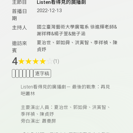
主節目
Listen看得見的廣播劇
2022-12-13
首播日
期
國立臺灣藝術大學廣電系 徐進輝老師&
主持人
謝祥釋&楊子萱&施子涵
夏治世、郭如舜、洪寅智、季祥禎、陳
邀訪來
貞妤
賓
4
★
★
★
★
☆
(1)
逐字稿
Listen看得見的廣播劇－ 最後的戰象：再見
吧叢林
主要演出人員：夏治世、郭如舜、洪寅智、
季祥禎、陳貞妤
旁白演出: 蕭曼屏