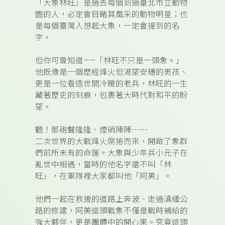
「大象林旺」是過去每個到過臺北市立動物
園的人，必定會目睹其風采的動物明星；也
是每個臺灣人想起大象，一定會提到的名
字。
但你可曾知道——「林旺不只是一頭象。」
他既像是一個歷經烽火但渴望安穩的男孩、
更是一位看透世間冷暖的老兵，林旺的一生
藏著歷史的刻痕，包裹著大時代對和平的盼
望。
聽！那砲聲隆隆、煙硝陣陣⋯⋯
二次世界的大戰烽火席捲而來，開啟了象群
們前所未有的命運。大象與少年兵小元子在
亂世中相遇，當時的他名字還不叫「林
旺」，在軍隊裡大家都叫他「阿美」。
他們一起在救援的道路上奔波、走過滇緬公
路的修建，阿美這頭戰象不僅是戰時補給的
強大夥伴，更是團體中的開心果。究竟這頭