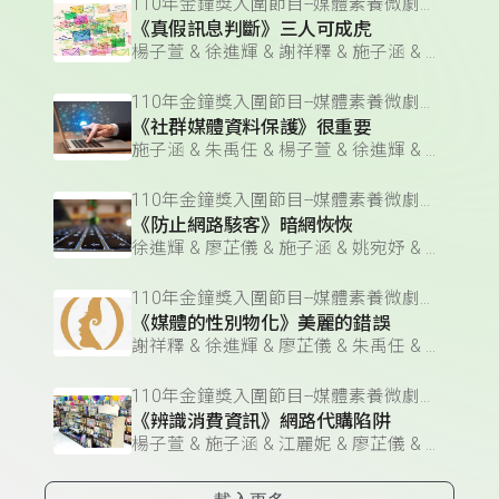
110年金鐘獎入圍節目--媒體素養微劇場(企劃編撰獎)
《真假訊息判斷》三人可成虎
楊子萱 & 徐進輝 & 謝祥釋 & 施子涵 & 廖芷儀 & 朱禹任 & 江麗妮 & 姚宛妤
110年金鐘獎入圍節目--媒體素養微劇場(企劃編撰獎)
《社群媒體資料保護》很重要
施子涵 & 朱禹任 & 楊子萱 & 徐進輝 & 江麗妮 & 謝祥釋 & 姚宛妤 & 廖芷儀
110年金鐘獎入圍節目--媒體素養微劇場(企劃編撰獎)
《防止網路駭客》暗網恢恢
徐進輝 & 廖芷儀 & 施子涵 & 姚宛妤 & 江麗妮 & 謝祥釋 & 朱禹任 & 楊子萱
110年金鐘獎入圍節目--媒體素養微劇場(企劃編撰獎)
《媒體的性別物化》美麗的錯誤
謝祥釋 & 徐進輝 & 廖芷儀 & 朱禹任 & 江麗妮 & 姚宛妤 & 楊子萱 & 施子涵
110年金鐘獎入圍節目--媒體素養微劇場(企劃編撰獎)
《辨識消費資訊》網路代購陷阱
楊子萱 & 施子涵 & 江麗妮 & 廖芷儀 & 姚宛妤 & 徐進輝 & 朱禹任 & 謝祥釋