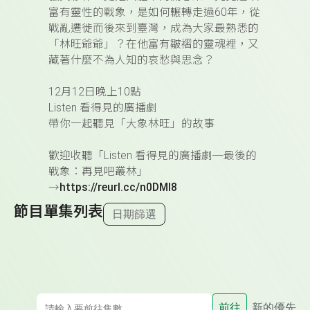
富有靈性的戰象，是如何輾轉走過60年，從
戰亂遷徙而後來到臺灣，成為大家最熟悉的
「林旺爺爺」？在他富有皺褶的靈魂裡，又
藏著什麼不為人知的哀愁與思念？
12月12日晚上10點
Listen 看得見的廣播劇
帶你一起聽見「大象林旺」的故事
歡迎收聽「Listen 看得見的廣播劇─最後的
戰象：再見吧叢林」
→
https://reurl.cc/n0DMl8
節目單集列表
日期篩選
前往
新的優先