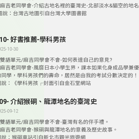
2.麻吉老同學會-介紹古地名裡的臺灣史-北部淡水&貓空的地
圖說：台灣古地圖引自台灣大學圖書館
410- 好書推薦-學科男孩
025-10-30
1.雙語單元/麻吉同學會不會-如何表達自己的意見?
2.麻吉老同學會-風靡日本小學生界，課本如果化身成品學兼
的同學，學科男孩們的壽命，居然是由我的考試分數決定的！
圖說：《學科男孩┌封面引自金石堂網站
409- 介紹猴硐、龍潭地名的臺灣史
025-09-12
1.雙語單元/麻吉同學會不會-臺灣有名的伴手禮。
2.麻吉老同學會-猴硐與龍潭地名的意義及歷史故事。
圖說：猴硐車站引自新北巿觀光旅遊網