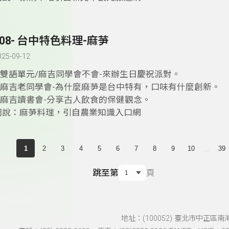
408- 台中特色料理-麻芛
025-09-12
1.雙語單元/麻吉同學會不會-來辦生日慶祝派對。
2.麻吉老同學會-為什麼麻芛是台中特有，口味有什麼創新。
3.麻吉讀書會-分享古人飲食的保健觀念。
圖說：麻芛料理，引自農業知識入口網
...
1
2
3
4
5
6
7
8
9
10
39
跳至第
頁
地址：(100052) 臺北市中正區南