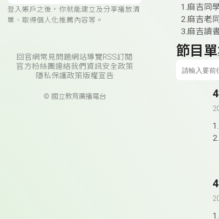
1.麻吉同
登入帳戶之後，你就能建立及分享播放清
2.麻吉
單、取得個人化推薦內容等。
3.麻吉讀
節目單
回官網
常見問題
網站導覽
RSS訂閱
官方粉絲團
連絡我們
資訊安全政策
隱私保護政策
版權宣告
© 國立教育廣播電台
2
2