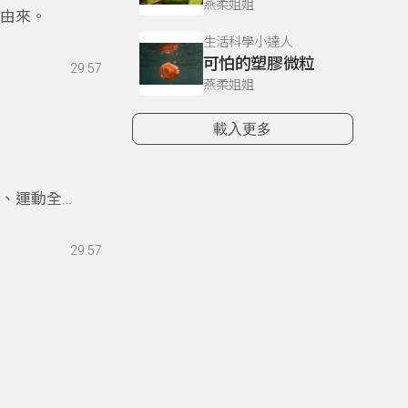
燕柔姐姐
名由來。
生活科學小達人
可怕的塑膠微粒
29:57
燕柔姐姐
載入更多
優、運動全能
29:57