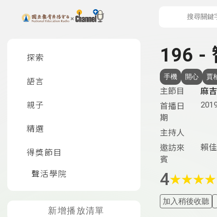
上方功能區塊
左側邊選單
196 
探索
手機
開心
賈
語言
主節目
麻吉
2019
親子
首播日
期
精選
主持人
賴佳
邀訪來
得獎節目
賓
聲活學院
4
★
★
★
★
加入稍後收聽
新增播放清單