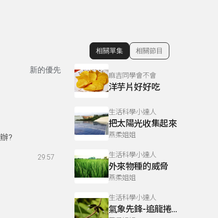
相關單集
相關節目
顯示相關單集
新的優先
麻吉同學會不會
洋芋片好好吃
生活科學小達人
把太陽光收集起來
燕柔姐姐
辦?
生活科學小達人
29:57
外來物種的威脅
燕柔姐姐
生活科學小達人
氣象先鋒-追龍捲風的人