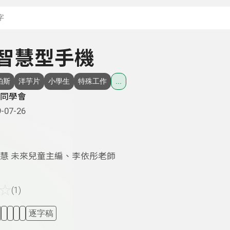
搜尋關鍵字：可輸入節
- 智慧型手機
柏斯
洋芋片
小學生
特殊工作
...
同學會
-07-26
慧 未來兒童主編、李依彤老師
☆
(1)
逐字稿