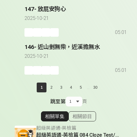
147- 放屁安狗心
2025-10-21
05:01
146- 近山剉無柴，近溪擔無水
2025-10-21
05:01
...
1
2
3
4
5
30
跳至第
頁
相關單集
相關節目
顯示相關單集
超級英語通-英檢篇
超級英語通-英檢篇 084 Cloze Test/段落填空-14