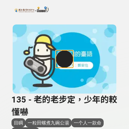
搜尋關鍵字：可輸入節目名稱、主持人或關鍵字
上方功能區塊
135 - 老的老步定，少年的較
懂嚇
目睭
一粒田螺煮九碗公湯
一个人一款命