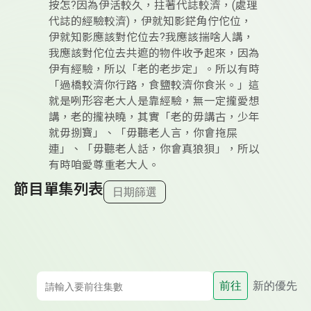
按怎?因為伊活較久，拄著代誌較濟，(處理
代誌的經驗較濟)，伊就知影鋩角佇佗位，
伊就知影應該對佗位去?我應該揣啥人講，
我應該對佗位去共遮的物件收予起來，因為
伊有經驗，所以「老的老步定」。所以有時
「過橋較濟你行路，食鹽較濟你食米。」這
就是咧形容老大人是靠經驗，無一定攏愛想
講，老的攏袂曉，其實「老的毋講古，少年
就毋捌寶」、「毋聽老人言，你會拖屎
連」、「毋聽老人話，你會真狼狽」，所以
有時咱愛尊重老大人。
節目單集列表
日期篩選
前往
新的優先