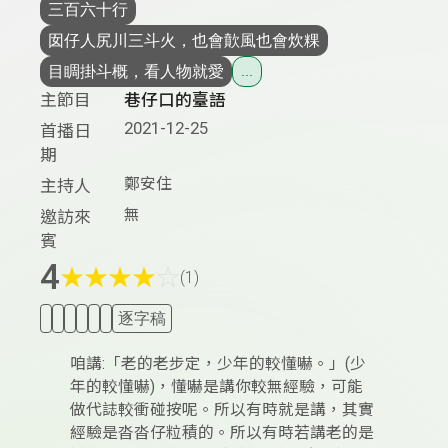
三百六十行
囡仔人尻川三斗火，也會歕風也會炊粿
目睭掛斗概，看人物就愛
...
主節目
巷仔口的臺語
2021-12-25
首播日
期
鄭安住
主持人
無
邀訪來
賓
4
★
★
★
★
☆
(1)
逐字稿
咱講:「老的老步定，少年的較懂嚇。」(少
年的較懂嚇)，懂嚇是講你較無經驗，可能
做代誌較衝碰按呢。所以有時就是講，其實
經驗是沓沓仔粒積的。所以有時若講老的是