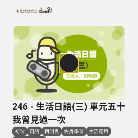
搜尋關鍵字：可輸入節目名稱、主持人或關鍵字
上方功能區塊
246 - 生活日語(三) 單元五十
我曾見過一次
初階
日語
柯明良
終身學習
生活應用