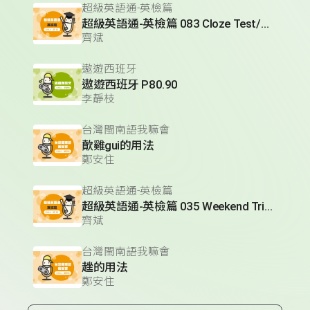
超級英語通-英檢篇
超級英語通-英檢篇 083 Cloze Test/段落填空-13
齊斌
遨遊西班牙
遨遊西班牙 P80.90
李靜枝
台灣閩南語我嘛會
歕雞gui的用法
鄭安住
超級英語通-英檢篇
超級英語通-英檢篇 035 Weekend Trip- 週末旅遊
齊斌
台灣閩南語我嘛會
趖的用法
鄭安住