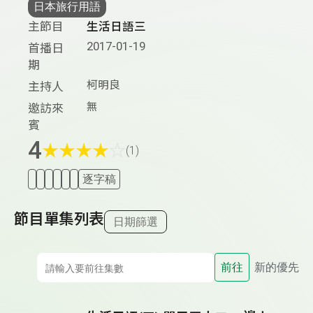
日本旅行用語
主節目
生活日語三
2017-01-19
首播日
期
柯明良
主持人
無
邀訪來
賓
4
★
★
★
★
☆
(1)
逐字稿
節目單集列表
日期篩選
前往
新的優先