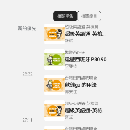
相關單集
相關節目
顯示相關單集
超級英語通-英檢篇
新的優先
超級英語通-英檢篇 083 Cloze Test/段落填空-13
齊斌
遨遊西班牙
遨遊西班牙 P80.90
李靜枝
28:32
台灣閩南語我嘛會
歕雞gui的用法
鄭安住
超級英語通-英檢篇
超級英語通-英檢篇 035 Weekend Trip- 週末旅遊
齊斌
27:11
台灣閩南語我嘛會