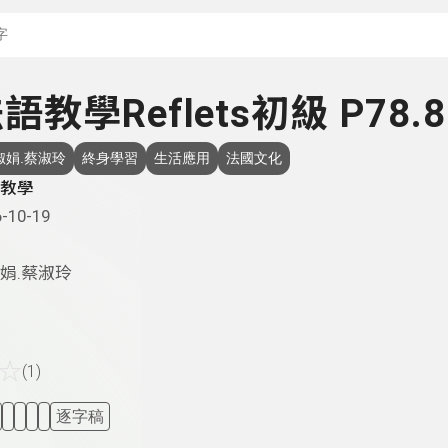
搜尋關鍵字：可輸入節
法語教學Reflets初級 P78.8
淑娟.蔡淑玲
終身學習
生活應用
法國文化
教學
-10-19
娟.蔡淑玲
☆
(1)
逐字稿