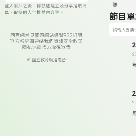
無
登入帳戶之後，你就能建立及分享播放清
單、取得個人化推薦內容等。
節目單
回官網
常見問題
網站導覽
RSS訂閱
官方粉絲團
連絡我們
資訊安全政策
隱私保護政策
版權宣告
2
© 國立教育廣播電台
2
2