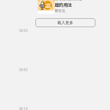
趖的用法
鄭安住
載入更多
28:53
26:52
30:13