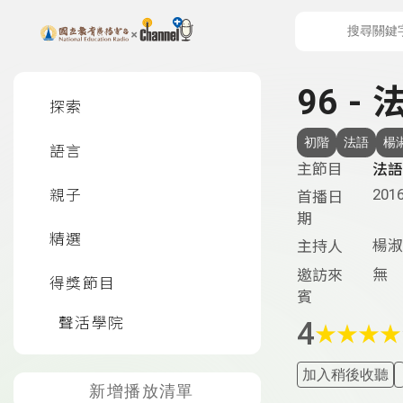
上方功能區塊
左側邊選單
96 - 
探索
初階
法語
楊
語言
主節目
法語
2016
親子
首播日
期
精選
楊淑
主持人
無
邀訪來
得獎節目
賓
聲活學院
4
★
★
★
★
加入稍後收聽
新增播放清單