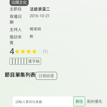
法國文化
主節目
法語浪漫二
2016-10-21
首播日
期
楊淑娟
主持人
無
邀訪來
賓
4
★
★
★
★
☆
(1)
逐字稿
節目單集列表
日期篩選
前往
新的優先