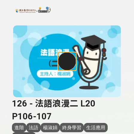
搜尋關鍵字：可輸入節目名稱、主持人或關鍵字
上方功能區塊
126 - 法語浪漫二 L20
P106-107
進階
法語
楊淑娟
終身學習
生活應用