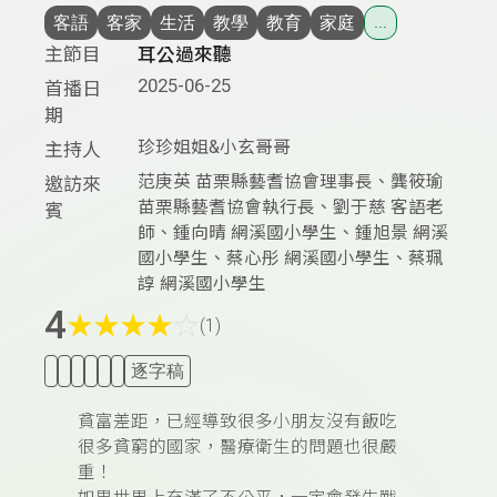
客語
客家
生活
教學
教育
家庭
...
主節目
耳公過來聽
2025-06-25
首播日
期
珍珍姐姐&小玄哥哥
主持人
范庚英 苗栗縣藝耆協會理事長、龔筱瑜
邀訪來
苗栗縣藝耆協會執行長、劉于慈 客語老
賓
師、鍾向晴 網溪國小學生、鍾旭景 網溪
國小學生、蔡心彤 網溪國小學生、蔡珮
諄 網溪國小學生
4
★
★
★
★
☆
(1)
逐字稿
貧富差距，已經導致很多小朋友沒有飯吃
很多貧窮的國家，醫療衛生的問題也很嚴
重！