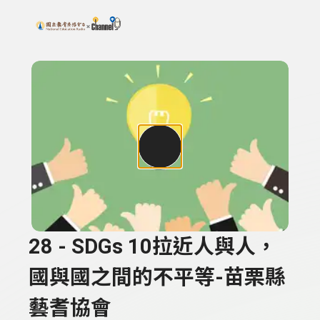
搜尋關鍵字：可輸入節目名稱、主持人或關鍵字
上方功能區塊
28 - SDGs 10拉近人與人，
國與國之間的不平等-苗栗縣
藝耆協會