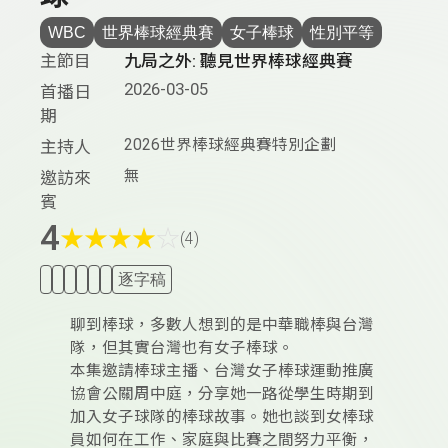
WBC
世界棒球經典賽
女子棒球
性別平等
主節目
九局之外: 聽見世界棒球經典賽
2026-03-05
首播日
期
2026世界棒球經典賽特別企劃
主持人
無
邀訪來
賓
4
★
★
★
★
☆
(4)
逐字稿
聊到棒球，多數人想到的是中華職棒與台灣
隊，但其實台灣也有女子棒球。
本集邀請棒球主播、台灣女子棒球運動推廣
協會公關周中庭，分享她一路從學生時期到
加入女子球隊的棒球故事。她也談到女棒球
員如何在工作、家庭與比賽之間努力平衡，