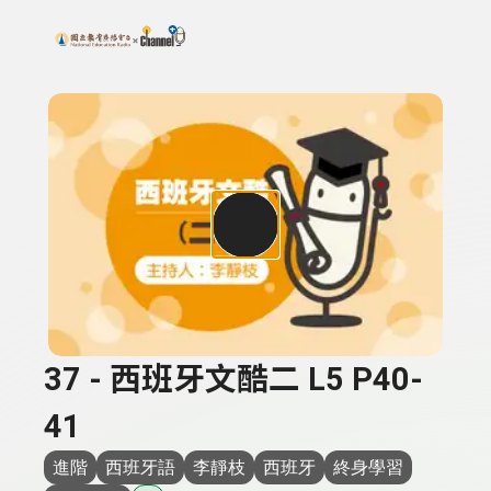
搜尋關鍵字：可輸入節目名稱、主持人或關鍵字
上方功能區塊
37 - 西班牙文酷二 L5 P40-
41
進階
西班牙語
李靜枝
西班牙
終身學習