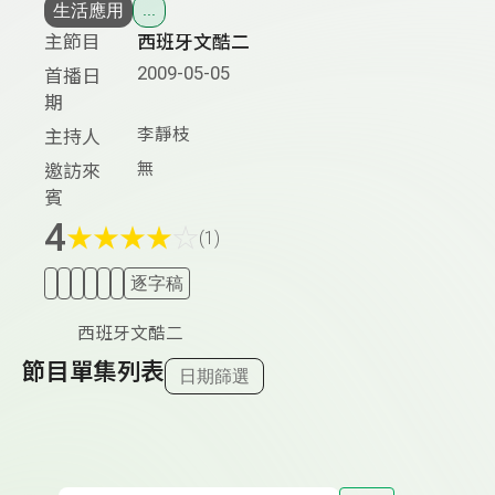
生活應用
...
主節目
西班牙文酷二
2009-05-05
首播日
期
李靜枝
主持人
無
邀訪來
賓
4
★
★
★
★
☆
(1)
逐字稿
西班牙文酷二
節目單集列表
日期篩選