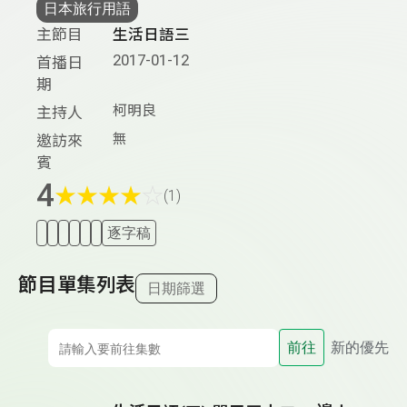
日本旅行用語
主節目
生活日語三
2017-01-12
首播日
期
柯明良
主持人
無
邀訪來
賓
4
★
★
★
★
☆
(1)
逐字稿
節目單集列表
日期篩選
前往
新的優先