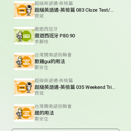
超級英語通-英檢篇
超級英語通-英檢篇 083 Cloze Test/段落填空-13
齊斌
遨遊西班牙
遨遊西班牙 P80.90
李靜枝
台灣閩南語我嘛會
歕雞gui的用法
鄭安住
超級英語通-英檢篇
超級英語通-英檢篇 035 Weekend Trip- 週末旅遊
齊斌
台灣閩南語我嘛會
趖的用法
鄭安住