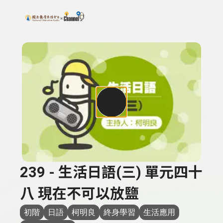
搜尋關鍵字：可輸入節目名稱、主持人或關鍵字
上方功能區塊
239 - 生活日語(三) 單元四十
八 現在不可以放鹽
初階
日語
柯明良
終身學習
生活應用