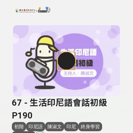
搜尋關鍵字：可輸入節目名稱、主持人或關鍵字
上方功能區塊
67 - 生活印尼語會話初級
P190
初階
印尼語
陳淑文
印尼
終身學習