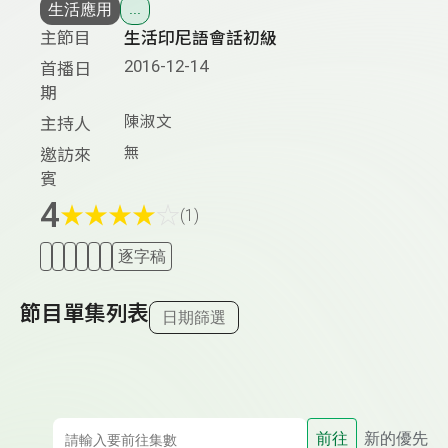
生活應用
...
主節目
生活印尼語會話初級
2016-12-14
首播日
期
陳淑文
主持人
無
邀訪來
賓
4
★
★
★
★
☆
(1)
逐字稿
節目單集列表
日期篩選
前往
新的優先