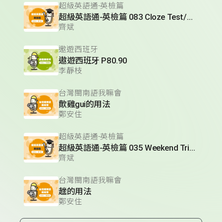
超級英語通-英檢篇
超級英語通-英檢篇 083 Cloze Test/段落填空-13
齊斌
遨遊西班牙
遨遊西班牙 P80.90
李靜枝
台灣閩南語我嘛會
歕雞gui的用法
鄭安住
超級英語通-英檢篇
超級英語通-英檢篇 035 Weekend Trip- 週末旅遊
齊斌
台灣閩南語我嘛會
趖的用法
鄭安住