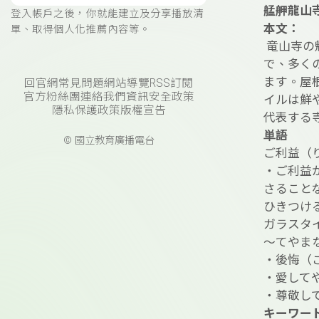
艋舺龍山
登入帳戶之後，你就能建立及分享播放清
本文：
單、取得個人化推薦內容等。
竜山寺の
で、多く
ます。屋
回官網
常見問題
網站導覽
RSS訂閱
官方粉絲團
連絡我們
資訊安全政策
イルは鮮
隱私保護政策
版權宣告
代表する
単語
© 國立教育廣播電台
ご利益（
・ご利益
さること
ひきつけ
ガラスタ
～てやま
・後悔（
・愛して
・尊敬し
キーワー