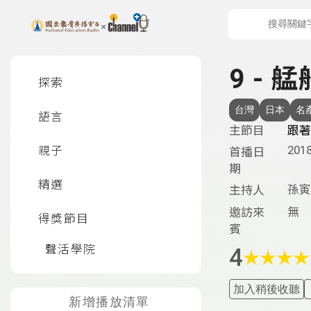
上方功能區塊
左側邊選單
9 - 
探索
台灣
日本
名
語言
主節目
跟著
2018
親子
首播日
期
精選
孫寅
主持人
無
邀訪來
得獎節目
賓
聲活學院
4
★
★
★
★
加入稍後收聽
新增播放清單