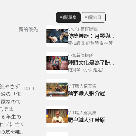
相關單集
相關節目
顯示相關單集
小小宇宙探險號
新的優先
傳統樂器：月琴與三味線
黃柏諺 & 施賢琴 & 林芳如
小蕃薯偵探隊
陣頭文化是為了酬謝寺廟神明?
施賢琴（小茱姐姐）
絶やさず元
MIT職人寫真集
10:00
鑄字職人張介冠
普通の「働
善家なので
地元では「陳
MIT職人寫真集
6 年生の
肥皂職人江榮原
られずに亡く
売りの仕事
した。学校