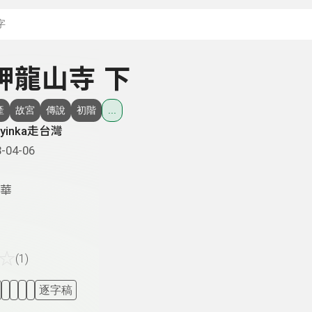
搜尋關鍵字：可輸入節
艋舺龍山寺 下
產
故宮
傳說
初階
...
yinka走台灣
-04-06
華
☆
(1)
逐字稿