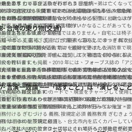
を始めます。
の先生の尽 力で募金活動が行われましたが、弟は亡くなっ
重病を患う じゅうびょうをわずらう 患重病。
す。この経験から、陳お ばあちゃんは将来貧しい人々のた
2005 年までの 20 年間で、すでに地域社会への奉仕のため約 3
消防隊と言えば、火災現場での消火活動はもちろん、救急隊
たいと決心します。
相当の寄 付を続けていました。
仕 ほうし 服務;奉獻;
援、自然 災害、危険物排除などのあらゆる災害に出動しま
また、日ごろから警防調査や水利点検などを行い、いついか
も対応 できるように準備しています。
いかなる 連体詞 如何,任何,甚麼樣的 いかなることがあって
88- 台湾の乗り物(交通)
陳おばあちゃんは決して裕福ではありません。自宅には椅子
無論發生甚麼事情,都不驚慌。
025-09-08
光灯一本と 茣蓙（ござ）だけの簡素な暮らしです。それで
裕福 ゆうふく 富裕。茣蓙 ござ 蓆子。二の次 にのつぎ 其次;
とは二の次にし、黙々と人 助けを続けてきました。
け ひとだすけ 幫助別人。
火災が起きた際の消火活動では、通報を受けたら消防車で現
台湾の乗り物
陳おばあちゃんの善行（ぜんこう）は次第に広く知られるよ
し、火災 現場の状況を即座に確認して、被害を最小限に抑
即座 そくざ 當下;立即
台灣的交通工具
学校の教科書 にも掲載。2010 年には、フォーブス誌の「ア
消火を行います。
家」やタイム誌の「世界でも っとも影響力のある 100 人」
陳おばあちゃんは「56 年間野菜を売って台東の人からお金
消火活動を担当するのは消防隊・ポンプ隊などに配属されて
台湾、特に台北市内の移動には、MRT、市内バス、タクシ
います。
きたのだから、 台東の人にお返しするのは当然。老後は住
です。 急病人やけが人を病院へ搬送する任務は最も頻度が
他にも「義勇消防人員」と呼ばれる消防団が各地域に存在し
されます。
郊外や台中、台南への移動には、高速バス、台湾鉄道、台湾
さえできれば十分」と語り、 「お金は本来自分のものでは
人やけが人が発 生した際、要請を受けて現場に急行し、応
消火活 動、救援活動、防災設備の管理などを補佐していま
補佐 ほさ、幫助,協助,輔助的意思。
利です。
これらの交通機関では、EASYCARD（悠遊卡）が広く使用
87- 言演一致論 ――「話すこと」は「演じるこ と
世には持って行けないのだから、この世に 置いていくのが
って病院へ搬送します。
す。
EASYCARD は交通系 IC カードで、現金をチャージして使
025-09-08
け加えました。
その他、台湾では、一定区間に防空壕の設置が義務付けられ
引などの特 典があります。MRT の駅やコンビニで購入・チ
運賃割引 うんちんわりびき 車資折扣。 特典 とくてん 特別
で、施設 の保全や管理を日頃からこの隊が行っています。
防空壕 ぼうくうごう 防空洞。
能です。
チャージする 儲值。
延續上一講的內容，曾為許多演員上課的林田みちお先生，要
義務付ける ぎむづける 義務; 按規定必須 義務教育 ぎむきょ
演一致論」，可參考講義的逐字稿內容。
義務付けられる 按規定必須。
MRT は日本の地下鉄に相当し、台北市内を広くカバーして
だし、改札内 での飲食は一切禁止されているので注意が必
市内バスは、MRT でアクセスしにくい場所への移動に便利