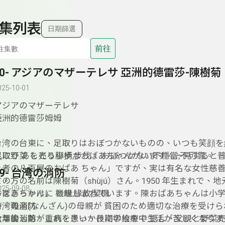
集列表
日期篩選
前往
90- アジアのマザーテレサ 亞洲的德雷莎-陳樹菊
025-10-01
アジアのマザーテレサ
亞洲的德雷莎姆姆
台湾の台東に、足取りはおぼつかないものの、いつも笑顔を
気に野菜 を売る小柄なおばあちゃんがいます。一見すると
足取り あしとり腳步;步伐。 おぼつかない不穩當;不可靠。
き者の八百屋のおばあ ちゃん」ですが、実は有名な女性慈
89- 台湾の消防
す。
この方の名前は陳樹菊（shùjú）さん。1950 年生まれで、
025-09-08
おばあちゃん」 と親しまれています。陳おばあちゃんは小学 
～をきっかけに 機緣;緣故;契機
時、難産(なんざん)の母親が 貧困のため適切な治療を受け
台湾の消防
なりました。これをきっかけに学校を中 退し、父親と野菜
数年後、弟が重病を患い、長期の治療で生活が苦しくなりま
台灣的消防