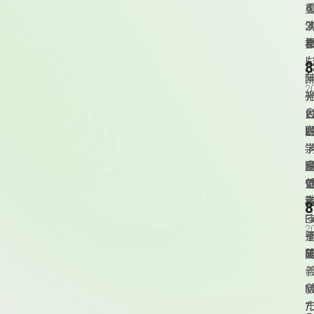
奉
2
2