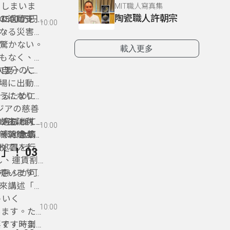
てしまいま
MIT職人寫真集
陶瓷職人許朝宗
めに何かし
500 万円
の活動支
10:00
す。
なる災害に
も驚かない。
載入更多
もなく、蛍
も自分のこ
次要。 人助
場に出動
うになり、
えるために
ジアの慈善
に選ばれて
をもらって
いる消防士
ーが主に利用
10:00
む家と食事
高く、急病
、消防士の
新幹線が便
なく、あの
急処置を行
す。
されていま
」！ 03
当然」と付
用し、運賃割
ていますの
ャージが可
優惠。
來講述「言
ういく
10:00
います。た
要です。ま
です。時刻