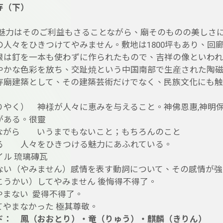
寺
（
下）
魅力はそのご利益もさることながら、廟そのものの美しさ
の人々をひきつけてやみません。敷地は1800坪もあり、回廊
根は釘を一本も使わずに作られたもので、吉祥の像といわれ
やかな色彩を放ち、交趾焼という中国南部で生産された陶
寺廟建築として、その建築芸術だけでなく、民族文化にも触
りやく） 神様が人々に恵みを与えること。神佛恩惠,神明保
がある。很靈
ながら いうまでもないこと；もちろんのこと
る 人々をひきつける魅力にあふれている。
イル 琉璃磚瓦
ない（やみません）感情を表す動詞について、その感情が強
こうかい）してやみません 後悔得不得了。
やまない 愛得不得了。
てやまなかった 極其尊敬。
ド： 鳳（おおとり）・竜（りゅう）・麒麟（きりん）