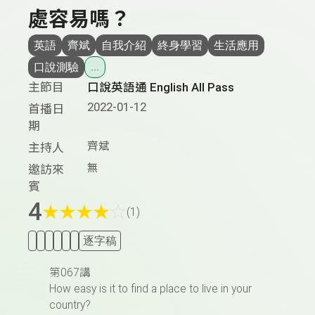
處容易嗎？
英語
齊斌
自我介紹
終身學習
生活應用
口說測驗
...
主節目
口說英語通 English All Pass
2022-01-12
首播日
期
齊斌
主持人
無
邀訪來
賓
4
★
★
★
★
☆
(1)
逐字稿
第067講
How easy is it to find a place to live in your
country?