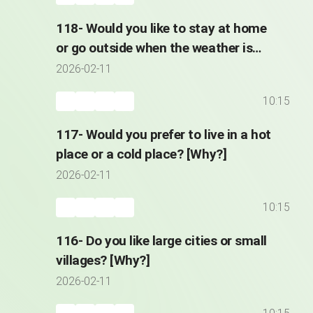
118- Would you like to stay at home
or go outside when the weather is
great?
2026-02-11
10:15
117- Would you prefer to live in a hot
place or a cold place? [Why?]
2026-02-11
10:15
116- Do you like large cities or small
villages? [Why?]
2026-02-11