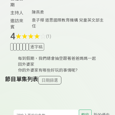
期
陳燕柔
主持人
袁子樺 道思國際教育機構 兒童英文部主
邀訪來
任
賓
4
★
★
★
★
☆
(1)
逐字稿
每到假期，我們總會抽空跟著爸爸媽媽一起
回外婆家
你的外婆家有哪些好玩的事情呢?
節目單集列表
日期篩選
前往
新的優先