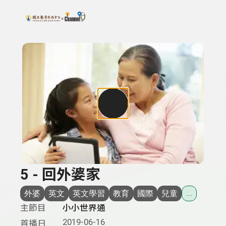
搜尋關鍵字：可輸入節目名稱、主持人或關鍵字
上方功能區塊
5 - 回外婆家
外婆
英文
英文學習
教育
國際
兒童
...
主節目
小小世界通
2019-06-16
首播日