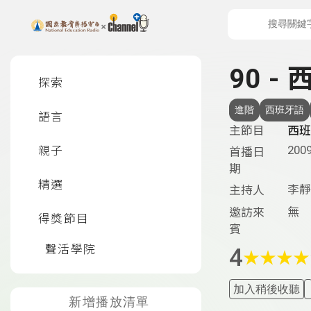
上方功能區塊
左側邊選單
90 -
探索
進階
西班牙語
語言
主節目
西班
2009
親子
首播日
期
精選
李靜
主持人
無
邀訪來
得獎節目
賓
聲活學院
4
★
★
★
★
加入稍後收聽
新增播放清單