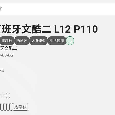
搜尋關鍵字：可輸入節
 西班牙文酷二 L12 P110
李靜枝
西班牙
終身學習
生活應用
...
牙文酷二
-09-05
枝
☆
(1)
逐字稿