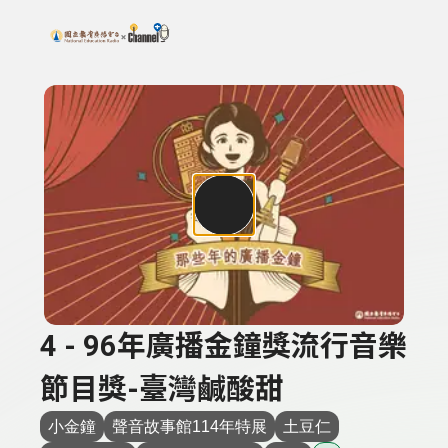
搜尋關鍵字：可輸入節目名稱、主持人或關鍵字
上方功能區塊
4 - 96年廣播金鐘獎流行音樂
節目獎-臺灣鹹酸甜
小金鐘
聲音故事館114年特展
土豆仁