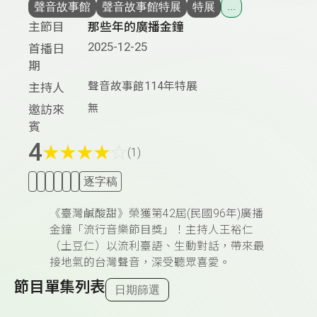
聲音故事館
聲音故事館特展
特展
...
主節目
那些年的廣播金鐘
2025-12-25
首播日
期
聲音故事館114年特展
主持人
無
邀訪來
賓
4
★
★
★
★
☆
(1)
逐字稿
《臺灣鹹酸甜》榮獲第42屆(民國96年)廣播
金鐘「流行音樂節目獎」！主持人王裕仁
（土豆仁）以流利臺語、生動對話，帶來最
接地氣的台灣聲音，深受聽眾喜愛。
節目單集列表
日期篩選