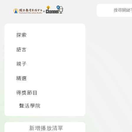
上方功能區塊
左側邊選單
探索
語言
頁尾資訊
親子
精選
得獎節目
聲活學院
新增播放清單