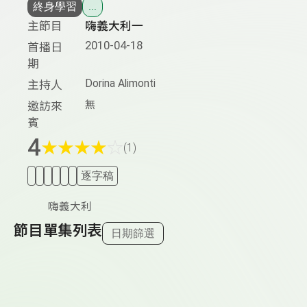
終身學習
...
主節目
嗨義大利一
2010-04-18
首播日
期
Dorina Alimonti
主持人
無
邀訪來
賓
4
★
★
★
★
☆
(1)
逐字稿
嗨義大利
節目單集列表
日期篩選