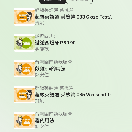
顯示相關單集
超級英語通-英檢篇
超級英語通-英檢篇 083 Cloze Test/段落填空-13
齊斌
遨遊西班牙
遨遊西班牙 P80.90
李靜枝
台灣閩南語我嘛會
歕雞gui的用法
鄭安住
超級英語通-英檢篇
超級英語通-英檢篇 035 Weekend Trip- 週末旅遊
齊斌
台灣閩南語我嘛會
趖的用法
鄭安住