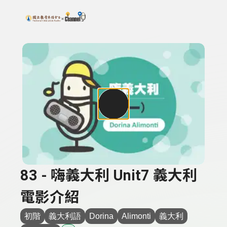
搜尋關鍵字：可輸入節目名稱、主持人或關鍵字
上方功能區塊
83 - 嗨義大利 Unit7 義大利
電影介紹
初階
義大利語
Dorina
Alimonti
義大利