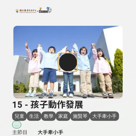
搜尋關鍵字：可輸入節目名稱、主持人或關鍵字
上方功能區塊
15 - 孩子動作發展
兒童
生活
教學
家庭
施賢琴
大手牽小手
...
主節目
大手牽小手