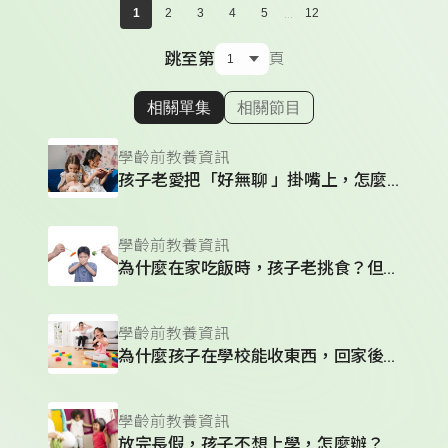
...
1
2
3
4
5
12
跳至第
頁
相關單集
相關節目
顯示相關單集
學齡前教養資訊
孩子老愛把「好無聊 」掛嘴上，怎麼辦？
學齡前教養資訊
為什麼在家吃飯時，孩子老挑食？但在幼兒園不會？
學齡前教養資訊
為什麼孩子在學校能收東西，回家後卻物品亂丟呢？
學齡前教養資訊
放完長假，孩子不想上學，怎麼辦？