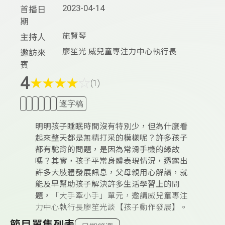
2023-04-14
首播日
期
施賢琴
主持人
廖笙光 威兒童專注力中心執行長
邀訪來
賓
4
★
★
★
★
☆
(1)
逐字稿
明明孩子睡眠時間沒有特別少，但為什麼看
起來整天都是無精打采的模樣呢？許多孩子
都有駝背的問題，是因為常滑手機的緣故
嗎？其實，孩子平常身體表現情況，透露出
許多大肢體發展訊息，父母親用心解讀，就
能及早幫助孩子解決許多生活學習上的問
題，
「大手牽小手」單元，邀請威兒童專注
力中心執行長廖笙光談【孩子動作發展】。
節目單集列表