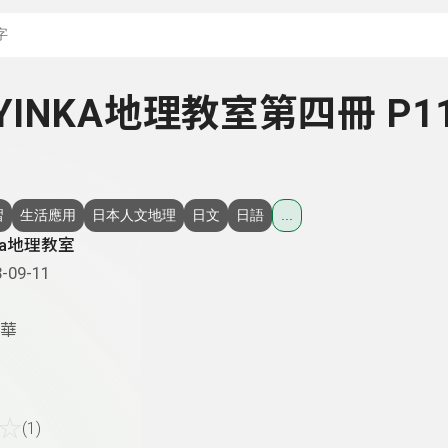
搜尋關鍵字：可輸入節
- YINKA地理教室第四冊 P1
習
生活應用
日本人文地理
日文
日語
...
nka地理教室
-09-11
華
☆
(1)