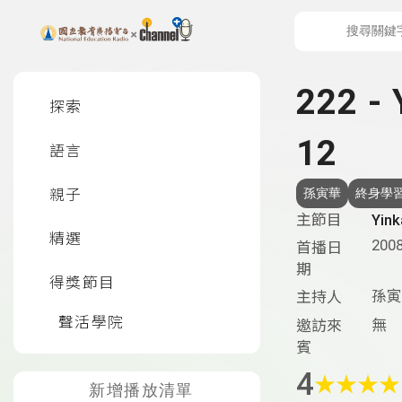
上方功能區塊
左側邊選單
222 
探索
12
語言
親子
孫寅華
終身學
主節目
Yi
精選
2008
首播日
期
得獎節目
孫寅
主持人
聲活學院
無
邀訪來
賓
4
★
★
★
★
新增播放清單